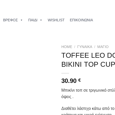
ΒΡΕΦΟΣ
ΠΑΙΔΙ
WISHLIST
ΕΠΙΚΟΙΝΩΝΙΑ
HOME
/
ΓΥΝΑΙΚΑ
/
ΜΑΓΙΌ
TOFFEE LEO D
Add to
BIKINI TOP CUP
wishlist
30.90
€
Μπικίνι τοπ σε τριγωνικό στύ
όψεις .
Διαθέτει λάστιχο κάτω από το
κράτημα και μικρή ενίσχυση .