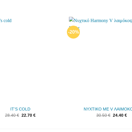
-20%
Add to
wishlist
IT’S COLD
ΝΥΧΤΙΚΟ ΜΕ V ΛΑΙΜΟ
28.40
€
22.70
€
30.50
€
24.40
€