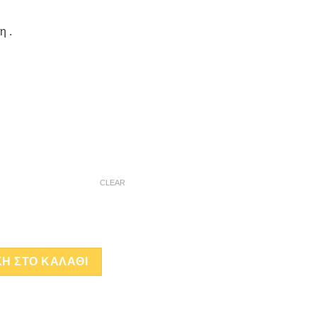
η .
CLEAR
INI TOP CUP D quantity
Η ΣΤΟ ΚΑΛΑΘΙ