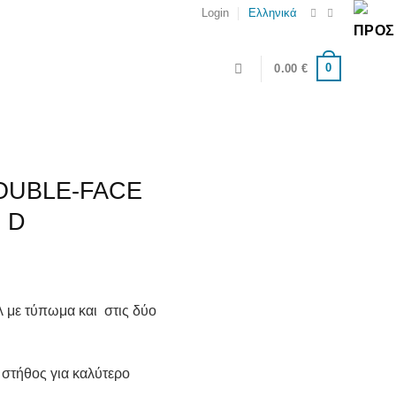
Login
Ελληνικά
0
0.00
€
OUBLE-FACE
 D
λ με τύπωμα και στις δύο
 στήθος για καλύτερο