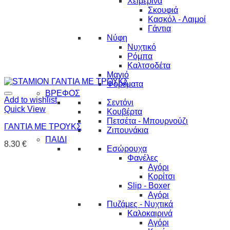
Χειμερινά
Σκουφιά
Κασκόλ - Λαιμοί
Γάντια
Νύφη
Νυχτικό
Ρόμπα
Καλτσοδέτα
Μαγιό
Φορέματα
ΒΡΕΦΟΣ
Add to wishlist
Σεντόνι
Quick View
Κουβέρτα
Πετσέτα - Μπουρνούζι
ΓΑΝΤΙΑ ΜΕ ΤΡΟΥΚΣ
Ζιπουνάκια
ΠΑΙΔΙ
8.30
€
Εσώρουχα
Φανέλες
Αγόρι
Κορίτσι
Slip - Boxer
Αγόρι
Πυζάμες - Νυχτικά
Καλοκαιρινά
Αγόρι