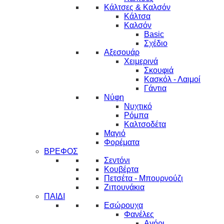
Κάλτσες & Καλσόν
Κάλτσα
Καλσόν
Basic
Σχέδιο
Αξεσουάρ
Χειμερινά
Σκουφιά
Κασκόλ - Λαιμοί
Γάντια
Νύφη
Νυχτικό
Ρόμπα
Καλτσοδέτα
Μαγιό
Φορέματα
ΒΡΕΦΟΣ
Σεντόνι
Κουβέρτα
Πετσέτα - Μπουρνούζι
Ζιπουνάκια
ΠΑΙΔΙ
Εσώρουχα
Φανέλες
Αγόρι