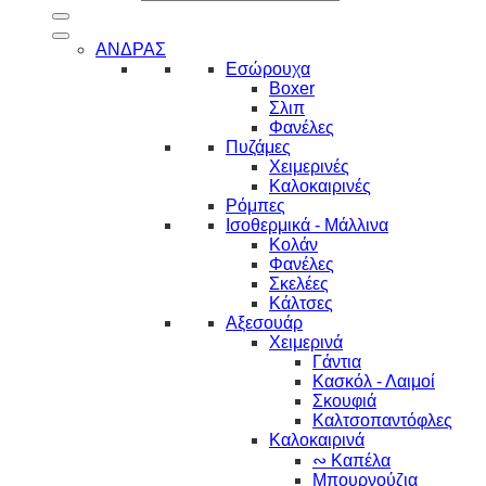
ΑΝΔΡΑΣ
Εσώρουχα
Boxer
Σλιπ
Φανέλες
Πυζάμες
Χειμερινές
Καλοκαιρινές
Ρόμπες
Ισοθερμικά - Μάλλινα
Κολάν
Φανέλες
Σκελέες
Κάλτσες
Αξεσουάρ
Χειμερινά
Γάντια
Κασκόλ - Λαιμοί
Σκουφιά
Καλτσοπαντόφλες
Καλοκαιρινά
∾ Καπέλα
Μπουρνούζια