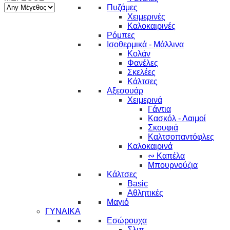
Πυζάμες
Χειμερινές
Καλοκαιρινές
Ρόμπες
Ισοθερμικά - Μάλλινα
Κολάν
Φανέλες
Σκελέες
Κάλτσες
Αξεσουάρ
Χειμερινά
Γάντια
Κασκόλ - Λαιμοί
Σκουφιά
Καλτσοπαντόφλες
Καλοκαιρινά
∾ Καπέλα
Μπουρνούζια
Κάλτσες
Basic
Αθλητικές
Μαγιό
ΓΥΝΑΙΚΑ
Εσώρουχα
Σλιπ