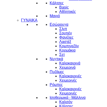
Κάλτσες
Basic
Αθλητικές
Μαγιό
ΓΥΝΑΙΚΑ
Εσώρουχα
Σλιπ
Σουτιέν
Φανέλες
Λαστέξ
Κομπινεζόν
Κορμάκια
Σετ
Νυχτικά
Καλοκαιρινά
Χειμερινά
Πυζάμες
Καλοκαιρινές
Χειμερινές
Ρόμπες
Καλοκαιρινές
Χειμερινές
Ισοθερμικά - Μάλλινα
Καλσόν
Κάλτσες