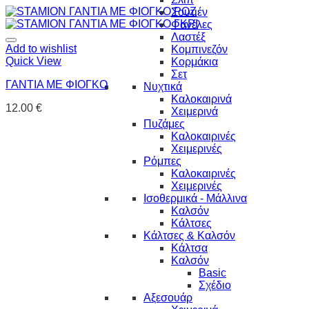
Σουτιέν
Φανέλες
Λαστέξ
Add to wishlist
Κομπινεζόν
Quick View
Κορμάκια
Σετ
ΓΑΝΤΙΑ ΜΕ ΦΙΟΓΚΟ
Νυχτικά
Καλοκαιρινά
12.00
€
Χειμερινά
Πυζάμες
Καλοκαιρινές
Χειμερινές
Ρόμπες
Καλοκαιρινές
Χειμερινές
Ισοθερμικά - Μάλλινα
Καλσόν
Κάλτσες
Κάλτσες & Καλσόν
Κάλτσα
Καλσόν
Basic
Σχέδιο
Αξεσουάρ