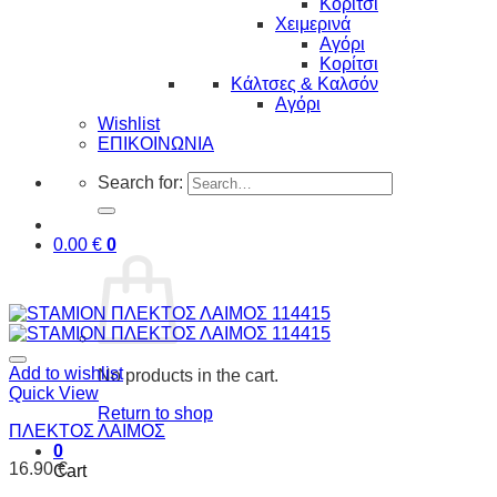
Κορίτσι
Χειμερινά
Αγόρι
Κορίτσι
Κάλτσες & Καλσόν
Αγόρι
Wishlist
ΕΠΙΚΟΙΝΩΝΙΑ
Search for:
0.00
€
0
Add to wishlist
No products in the cart.
Quick View
Return to shop
ΠΛΕΚΤΟΣ ΛΑΙΜΟΣ
0
16.90
€
Cart