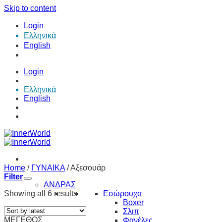
Skip to content
Login
Ελληνικά
English
Login
Ελληνικά
English
Home
/
ΓΥΝΑΙΚΑ
/
Αξεσουάρ
Filter
ΑΝΔΡΑΣ
Showing all 6 results
Εσώρουχα
Boxer
Σλιπ
ΜΕΓΕΘΟΣ
Φανέλες