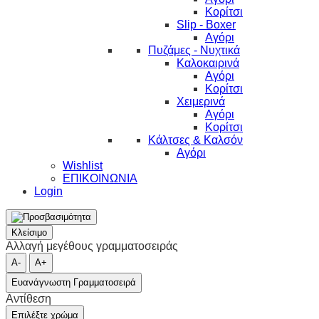
Κορίτσι
Slip - Boxer
Αγόρι
Πυζάμες - Νυχτικά
Καλοκαιρινά
Αγόρι
Κορίτσι
Χειμερινά
Αγόρι
Κορίτσι
Κάλτσες & Καλσόν
Αγόρι
Wishlist
ΕΠΙΚΟΙΝΩΝΙΑ
Login
Κλείσιμο
Αλλαγή μεγέθους γραμματοσειράς
A-
A+
Ευανάγνωστη Γραμματοσειρά
Αντίθεση
Επιλέξτε χρώμα