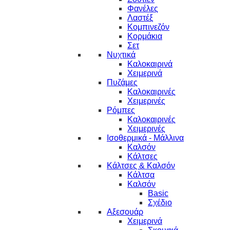
Φανέλες
Λαστέξ
Κομπινεζόν
Κορμάκια
Σετ
Νυχτικά
Καλοκαιρινά
Χειμερινά
Πυζάμες
Καλοκαιρινές
Χειμερινές
Ρόμπες
Καλοκαιρινές
Χειμερινές
Ισοθερμικά - Μάλλινα
Καλσόν
Κάλτσες
Κάλτσες & Καλσόν
Κάλτσα
Καλσόν
Basic
Σχέδιο
Αξεσουάρ
Χειμερινά