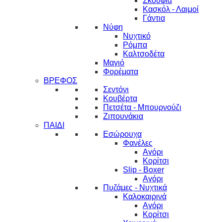
Σκουφιά
Κασκόλ - Λαιμοί
Γάντια
Νύφη
Νυχτικό
Ρόμπα
Καλτσοδέτα
Μαγιό
Φορέματα
ΒΡΕΦΟΣ
Σεντόνι
Κουβέρτα
Πετσέτα - Μπουρνούζι
Ζιπουνάκια
ΠΑΙΔΙ
Εσώρουχα
Φανέλες
Αγόρι
Κορίτσι
Slip - Boxer
Αγόρι
Πυζάμες - Νυχτικά
Καλοκαιρινά
Αγόρι
Κορίτσι