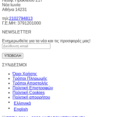
Λεωφ. Ηρακλείου 217
Νέα Ιωνία
Αθήνα 14231
τηλ:
2102794813
Γ.Ε.ΜΗ: 3791201000
NEWSLETTER
Ενημερωθείτε για τα νέα και τις προσφορές μας!
ΣΥΝΔΕΣΜΟΙ
Όροι Χρήσης
Τρόποι Πληρωμής
Τρόποι Αποστολής
Πολιτική Επιστροφών
Πολιτική Cookies
Πολιτική απορρήτου
Ελληνικά
English