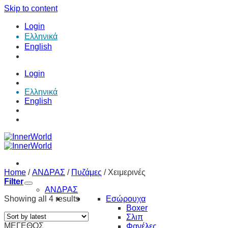
Skip to content
Login
Ελληνικά
English
Login
Ελληνικά
English
Home
/
ΑΝΔΡΑΣ
/
Πυζάμες
/
Χειμερινές
Filter
ΑΝΔΡΑΣ
Showing all 4 results
Εσώρουχα
Boxer
Σλιπ
ΜΕΓΕΘΟΣ
Φανέλες