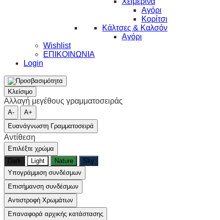
Χειμερινά
Αγόρι
Κορίτσι
Κάλτσες & Καλσόν
Αγόρι
Wishlist
ΕΠΙΚΟΙΝΩΝΙΑ
Login
Κλείσιμο
Αλλαγή μεγέθους γραμματοσειράς
A-
A+
Ευανάγνωστη Γραμματοσειρά
Αντίθεση
Επιλέξτε χρώμα
Dark
Light
Nature
Sky
Υπογράμμιση συνδέσμων
Επισήμανση συνδέσμων
Αντιστροφή Χρωμάτων
Επαναφορά αρχικής κατάστασης