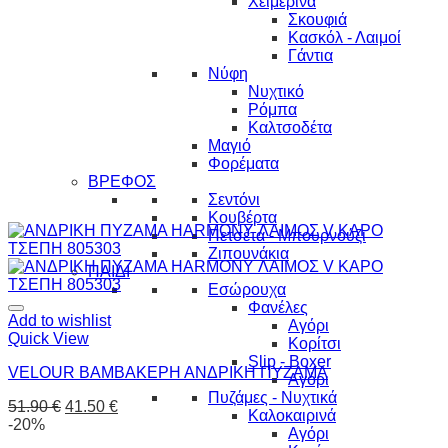
Χειμερινά
Σκουφιά
Κασκόλ - Λαιμοί
Γάντια
Νύφη
Νυχτικό
Ρόμπα
Καλτσοδέτα
Μαγιό
Φορέματα
ΒΡΕΦΟΣ
Σεντόνι
Κουβέρτα
Πετσέτα - Μπουρνούζι
Ζιπουνάκια
ΠΑΙΔΙ
Εσώρουχα
Φανέλες
Add to wishlist
Αγόρι
Quick View
Κορίτσι
Slip - Boxer
VELOUR ΒΑΜΒΑΚΕΡΗ ΑΝΔΡΙΚΗ ΠΥΖΑΜΑ
Αγόρι
Πυζάμες - Νυχτικά
51.90
€
41.50
€
Καλοκαιρινά
-20%
Αγόρι