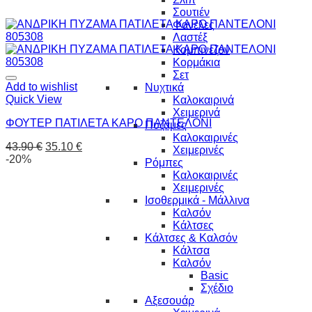
Σουτιέν
Φανέλες
Λαστέξ
Κομπινεζόν
Κορμάκια
Σετ
Add to wishlist
Νυχτικά
Quick View
Καλοκαιρινά
Χειμερινά
ΦΟΥΤΕΡ ΠΑΤΙΛΕΤΑ ΚΑΡΟ ΠΑΝΤΕΛΟΝΙ
Πυζάμες
Καλοκαιρινές
43.90
€
35.10
€
Χειμερινές
-20%
Ρόμπες
Καλοκαιρινές
Χειμερινές
Ισοθερμικά - Μάλλινα
Καλσόν
Κάλτσες
Κάλτσες & Καλσόν
Κάλτσα
Καλσόν
Basic
Σχέδιο
Αξεσουάρ