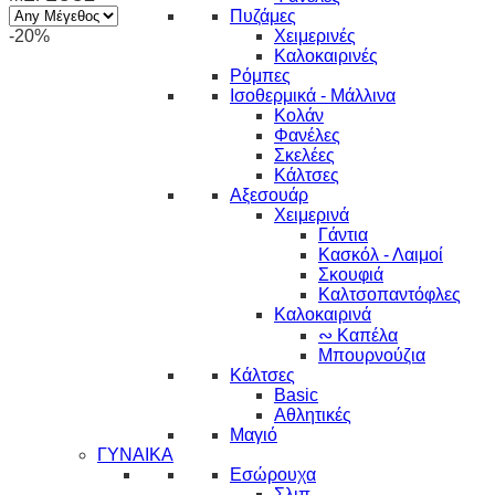
Πυζάμες
-20%
Χειμερινές
Καλοκαιρινές
Ρόμπες
Ισοθερμικά - Μάλλινα
Κολάν
Φανέλες
Σκελέες
Κάλτσες
Αξεσουάρ
Χειμερινά
Γάντια
Κασκόλ - Λαιμοί
Σκουφιά
Καλτσοπαντόφλες
Καλοκαιρινά
∾ Καπέλα
Μπουρνούζια
Κάλτσες
Basic
Αθλητικές
Μαγιό
ΓΥΝΑΙΚΑ
Εσώρουχα
Σλιπ