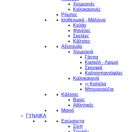
Χειμερινές
Καλοκαιρινές
Ρόμπες
Ισοθερμικά - Μάλλινα
Κολάν
Φανέλες
Σκελέες
Κάλτσες
Αξεσουάρ
Χειμερινά
Γάντια
Κασκόλ - Λαιμοί
Σκουφιά
Καλτσοπαντόφλες
Καλοκαιρινά
∾ Καπέλα
Μπουρνούζια
Κάλτσες
Basic
Αθλητικές
Μαγιό
ΓΥΝΑΙΚΑ
Εσώρουχα
Σλιπ
Σουτιέν