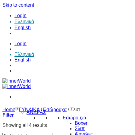
Skip to content
Login
Ελληνικά
English
Login
Ελληνικά
English
Home
/
ΓΥΝΑΙΚΑ
/
Εσώρουχα
/
Σλιπ
ΑΝΔΡΑΣ
Filter
Εσώρουχα
Boxer
Showing all 4 results
Σλιπ
Φανέλες