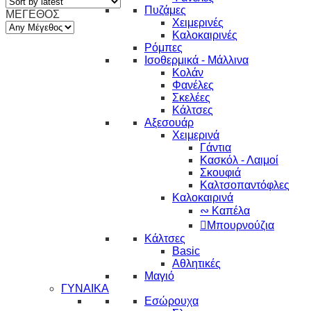
Πυζάμες
ΜΕΓΕΘΟΣ
Χειμερινές
Καλοκαιρινές
Ρόμπες
Ισοθερμικά - Μάλλινα
Κολάν
Φανέλες
Σκελέες
Κάλτσες
Αξεσουάρ
Χειμερινά
Γάντια
Κασκόλ - Λαιμοί
Σκουφιά
Καλτσοπαντόφλες
Καλοκαιρινά
∾ Καπέλα
Μπουρνούζια
Κάλτσες
Basic
Αθλητικές
Μαγιό
ΓΥΝΑΙΚΑ
Εσώρουχα