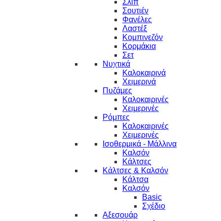
Σλιπ
Σουτιέν
Φανέλες
Λαστέξ
Κομπινεζόν
Κορμάκια
Σετ
Νυχτικά
Καλοκαιρινά
Χειμερινά
Πυζάμες
Καλοκαιρινές
Χειμερινές
Ρόμπες
Καλοκαιρινές
Χειμερινές
Ισοθερμικά - Μάλλινα
Καλσόν
Κάλτσες
Κάλτσες & Καλσόν
Κάλτσα
Καλσόν
Basic
Σχέδιο
Αξεσουάρ