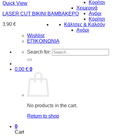
Κορίτσι
Quick View
Χειμερινά
Αγόρι
LASER CUT BIKINI ΒΑΜΒΑΚΕΡΟ
Κορίτσι
3.90
€
Κάλτσες & Καλσόν
Αγόρι
Wishlist
ΕΠΙΚΟΙΝΩΝΙΑ
Search for:
0.00
€
0
No products in the cart.
Return to shop
0
Cart