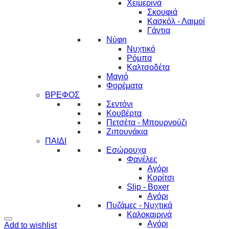
Χειμερινά
Σκουφιά
Κασκόλ - Λαιμοί
Γάντια
Νύφη
Νυχτικό
Ρόμπα
Καλτσοδέτα
Μαγιό
Φορέματα
ΒΡΕΦΟΣ
Σεντόνι
Κουβέρτα
Πετσέτα - Μπουρνούζι
Ζιπουνάκια
ΠΑΙΔΙ
Εσώρουχα
Φανέλες
Αγόρι
Κορίτσι
Slip - Boxer
Αγόρι
Πυζάμες - Νυχτικά
Καλοκαιρινά
Αγόρι
Add to wishlist