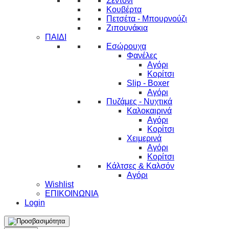
Σεντόνι
Κουβέρτα
Πετσέτα - Μπουρνούζι
Ζιπουνάκια
ΠΑΙΔΙ
Εσώρουχα
Φανέλες
Αγόρι
Κορίτσι
Slip - Boxer
Αγόρι
Πυζάμες - Νυχτικά
Καλοκαιρινά
Αγόρι
Κορίτσι
Χειμερινά
Αγόρι
Κορίτσι
Κάλτσες & Καλσόν
Αγόρι
Wishlist
ΕΠΙΚΟΙΝΩΝΙΑ
Login