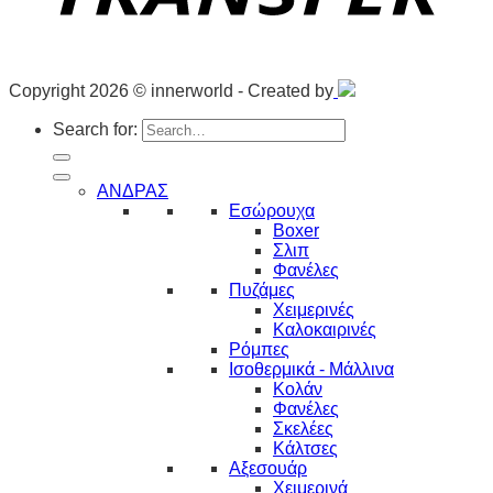
Copyright 2026 © innerworld - Created by
Search for:
ΑΝΔΡΑΣ
Εσώρουχα
Boxer
Σλιπ
Φανέλες
Πυζάμες
Χειμερινές
Καλοκαιρινές
Ρόμπες
Ισοθερμικά - Μάλλινα
Κολάν
Φανέλες
Σκελέες
Κάλτσες
Αξεσουάρ
Χειμερινά