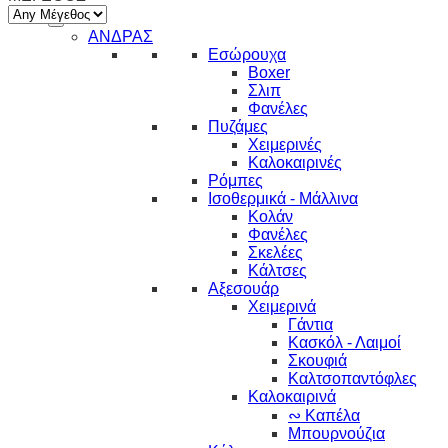
ΑΝΔΡΑΣ
Εσώρουχα
Boxer
Σλιπ
Φανέλες
Πυζάμες
Χειμερινές
Καλοκαιρινές
Ρόμπες
Ισοθερμικά - Μάλλινα
Κολάν
Φανέλες
Σκελέες
Κάλτσες
Αξεσουάρ
Χειμερινά
Γάντια
Κασκόλ - Λαιμοί
Σκουφιά
Καλτσοπαντόφλες
Καλοκαιρινά
∾ Καπέλα
Μπουρνούζια