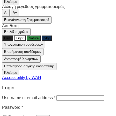
Κλείσιμο
Αλλαγή μεγέθους γραμματοσειράς
A-
A+
Ευανάγνωστη Γραμματοσειρά
Αντίθεση
Επιλέξτε χρώμα
Dark
Light
Nature
Sky
Υπογράμμιση συνδέσμων
Επισήμανση συνδέσμων
Αντιστροφή Χρωμάτων
Επαναφορά αρχικής κατάστασης
Κλείσιμο
Accessibility by WAH
Login
Username or email address
*
Password
*