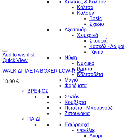
Κάλτσες & Καλσόν
Κάλτσα
Καλσόν
Basic
Σχέδιο
Αξεσουάρ
Χειμερινά
Σκουφιά
Κασκόλ - Λαιμοί
Γάντια
Add to wishlist
Νύφη
Quick View
Νυχτικό
Ρόμπα
WALK ΔΙΠΛΕΤΑ BOXER LOW-RISE
Καλτσοδέτα
Μαγιό
18.90
€
Φορέματα
ΒΡΕΦΟΣ
Σεντόνι
Κουβέρτα
Πετσέτα - Μπουρνούζι
Ζιπουνάκια
ΠΑΙΔΙ
Εσώρουχα
Φανέλες
Αγόρι