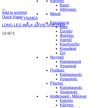
Κάλτσες
Basic
Αθλητικές
Add to wishlist
Μαγιό
Quick View
ΓΥΝΑΙΚΑ
Εσώρουχα
LONG LEG WALK ΔΙΠΛΕΤΑ BOXER
Σλιπ
Σουτιέν
19.90
€
Φανέλες
Λαστέξ
Κομπινεζόν
Κορμάκια
Σετ
Νυχτικά
Καλοκαιρινά
Χειμερινά
Πυζάμες
Καλοκαιρινές
Χειμερινές
Ρόμπες
Καλοκαιρινές
Χειμερινές
Ισοθερμικά - Μάλλινα
Καλσόν
Κάλτσες