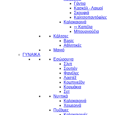
Γάντια
Κασκόλ - Λαιμοί
Σκουφιά
Καλτσοπαντόφλες
Καλοκαιρινά
∾ Καπέλα
Μπουρνούζια
Κάλτσες
Basic
Αθλητικές
Μαγιό
ΓΥΝΑΙΚΑ
Εσώρουχα
Σλιπ
Σουτιέν
Φανέλες
Λαστέξ
Κομπινεζόν
Κορμάκια
Σετ
Νυχτικά
Καλοκαιρινά
Χειμερινά
Πυζάμες
Καλοκαιρινές