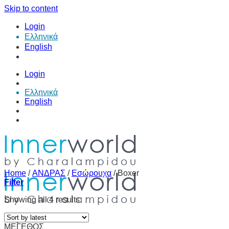
Skip to content
Login
Ελληνικά
English
Login
Ελληνικά
English
Home
/
ΑΝΔΡΑΣ
/
Εσώρουχα
/
Boxer
Filter
Showing all 4 results
ΜΕΓΕΘΟΣ