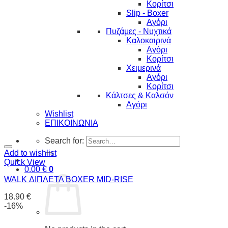
Κορίτσι
Slip - Boxer
Αγόρι
Πυζάμες - Νυχτικά
Καλοκαιρινά
Αγόρι
Κορίτσι
Χειμερινά
Αγόρι
Κορίτσι
Κάλτσες & Καλσόν
Αγόρι
Wishlist
ΕΠΙΚΟΙΝΩΝΙΑ
Search for:
Add to wishlist
Quick View
0.00
€
0
WALK ΔΙΠΛΕΤΑ BOXER MID-RISE
18.90
€
-16%