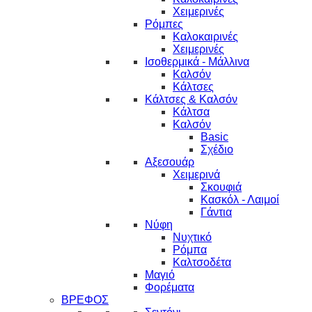
Χειμερινές
Ρόμπες
Καλοκαιρινές
Χειμερινές
Ισοθερμικά - Μάλλινα
Καλσόν
Κάλτσες
Κάλτσες & Καλσόν
Κάλτσα
Καλσόν
Basic
Σχέδιο
Αξεσουάρ
Χειμερινά
Σκουφιά
Κασκόλ - Λαιμοί
Γάντια
Νύφη
Νυχτικό
Ρόμπα
Καλτσοδέτα
Μαγιό
Φορέματα
ΒΡΕΦΟΣ