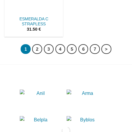
ESMERALDA C
STRAPLESS
31.50
€
1
2
3
4
5
6
7
>