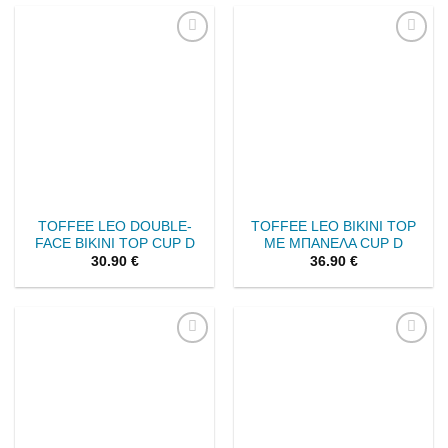
Add to
Add to
wishlist
wishlist
TOFFEE LEO DOUBLE-
TOFFEE LEO BIKINI TOP
FACE BIKINI TOP CUP D
ΜΕ ΜΠΑΝΕΛΑ CUP D
30.90
€
36.90
€
Add to
Add to
wishlist
wishlist