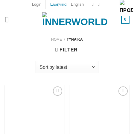
Skip
Login
Ελληνικά
English
to
content
0
HOME
/
ΓΥΝΑΙΚΑ
FILTER
Add to
Add to
wishlist
wishlist