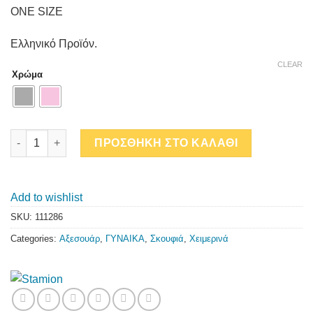
ONE SIZE
Ελληνικό Προϊόν.
CLEAR
Χρώμα
ΣΚΟΥΦΙ ΜΕ POM POM quantity
ΠΡΟΣΘΗΚΗ ΣΤΟ ΚΑΛΑΘΙ
Add to wishlist
SKU:
111286
Categories:
Αξεσουάρ
,
ΓΥΝΑΙΚΑ
,
Σκουφιά
,
Χειμερινά