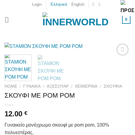
Skip
Login
Ελληνικά
English
to
content
0
Add to
wishlist
HOME
/
ΓΥΝΑΙΚΑ
/
ΑΞΕΣΟΥΆΡ
/
ΧΕΙΜΕΡΙΝΆ
/
ΣΚΟΥΦΙΆ
ΣΚΟΥΦΙ ΜΕ POM POM
12.00
€
Γυναικείο μονόχρωμο σκουφί με pom pom, 100%
πολυεστέρας.