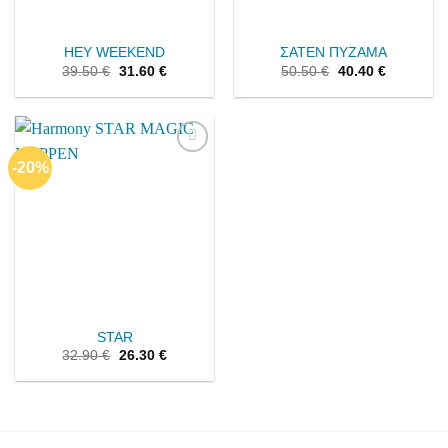
HEY WEEKEND
ΣΑΤΕΝ ΠΥΖΑΜΑ
39.50
€
31.60
€
50.50
€
40.40
€
-20%
Add to
wishlist
STAR
32.90
€
26.30
€