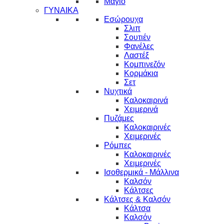
Μαγιό
ΓΥΝΑΙΚΑ
Εσώρουχα
Σλιπ
Σουτιέν
Φανέλες
Λαστέξ
Κομπινεζόν
Κορμάκια
Σετ
Νυχτικά
Καλοκαιρινά
Χειμερινά
Πυζάμες
Καλοκαιρινές
Χειμερινές
Ρόμπες
Καλοκαιρινές
Χειμερινές
Ισοθερμικά - Μάλλινα
Καλσόν
Κάλτσες
Κάλτσες & Καλσόν
Κάλτσα
Καλσόν