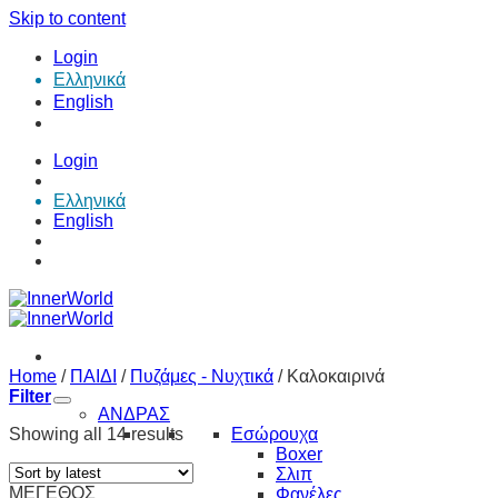
Skip to content
Login
Ελληνικά
English
Login
Ελληνικά
English
Home
/
ΠΑΙΔΙ
/
Πυζάμες - Νυχτικά
/
Καλοκαιρινά
Filter
ΑΝΔΡΑΣ
Showing all 14 results
Εσώρουχα
Boxer
Σλιπ
ΜΕΓΕΘΟΣ
Φανέλες