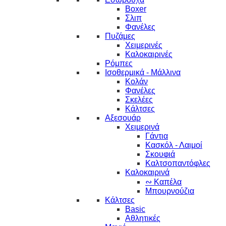
Boxer
Σλιπ
Φανέλες
Πυζάμες
Χειμερινές
Καλοκαιρινές
Ρόμπες
Ισοθερμικά - Μάλλινα
Κολάν
Φανέλες
Σκελέες
Κάλτσες
Αξεσουάρ
Χειμερινά
Γάντια
Κασκόλ - Λαιμοί
Σκουφιά
Καλτσοπαντόφλες
Καλοκαιρινά
∾ Καπέλα
Μπουρνούζια
Κάλτσες
Basic
Αθλητικές