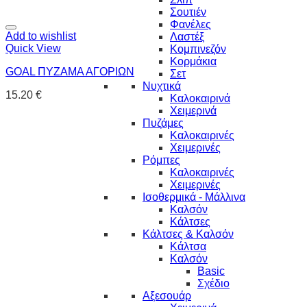
Σουτιέν
Φανέλες
Add to wishlist
Λαστέξ
Quick View
Κομπινεζόν
Κορμάκια
GOAL ΠΥΖΑΜΑ ΑΓΟΡΙΩΝ
Σετ
Νυχτικά
15.20
€
Καλοκαιρινά
Χειμερινά
Πυζάμες
Καλοκαιρινές
Χειμερινές
Ρόμπες
Καλοκαιρινές
Χειμερινές
Ισοθερμικά - Μάλλινα
Καλσόν
Κάλτσες
Κάλτσες & Καλσόν
Κάλτσα
Καλσόν
Basic
Σχέδιο
Αξεσουάρ