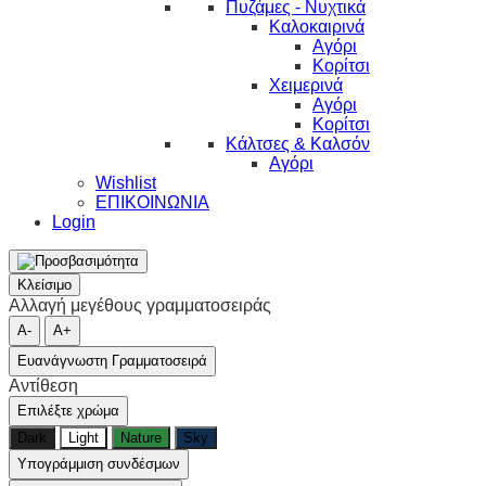
Πυζάμες - Νυχτικά
Καλοκαιρινά
Αγόρι
Κορίτσι
Χειμερινά
Αγόρι
Κορίτσι
Κάλτσες & Καλσόν
Αγόρι
Wishlist
ΕΠΙΚΟΙΝΩΝΙΑ
Login
Κλείσιμο
Αλλαγή μεγέθους γραμματοσειράς
A-
A+
Ευανάγνωστη Γραμματοσειρά
Αντίθεση
Επιλέξτε χρώμα
Dark
Light
Nature
Sky
Υπογράμμιση συνδέσμων