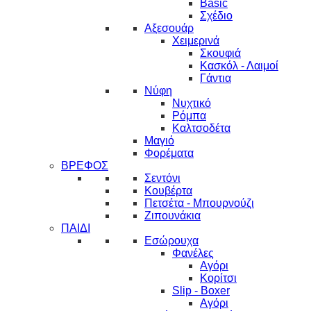
Basic
Σχέδιο
Αξεσουάρ
Χειμερινά
Σκουφιά
Κασκόλ - Λαιμοί
Γάντια
Νύφη
Νυχτικό
Ρόμπα
Καλτσοδέτα
Μαγιό
Φορέματα
ΒΡΕΦΟΣ
Σεντόνι
Κουβέρτα
Πετσέτα - Μπουρνούζι
Ζιπουνάκια
ΠΑΙΔΙ
Εσώρουχα
Φανέλες
Αγόρι
Κορίτσι
Slip - Boxer
Αγόρι