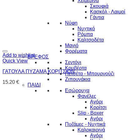
Χειμερινά
Σκουφιά
Κασκόλ - Λαιμοί
Γάντια
Νύφη
Νυχτικό
Ρόμπα
Καλτσοδέτα
Μαγιό
Φορέματα
Add to wishlist
ΒΡΕΦΟΣ
Quick View
Σεντόνι
Κουβέρτα
ΓΑΤΟΥΛΑ ΠΥΖΑΜΑ ΚΟΡΙΤΣΙΩΝ
Πετσέτα - Μπουρνούζι
Ζιπουνάκια
15.20
€
ΠΑΙΔΙ
Εσώρουχα
Φανέλες
Αγόρι
Κορίτσι
Slip - Boxer
Αγόρι
Πυζάμες - Νυχτικά
Καλοκαιρινά
Αγόρι