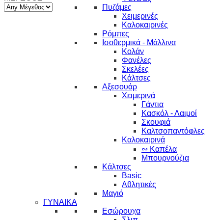
Πυζάμες
Χειμερινές
Καλοκαιρινές
Ρόμπες
Ισοθερμικά - Μάλλινα
Κολάν
Φανέλες
Σκελέες
Κάλτσες
Αξεσουάρ
Χειμερινά
Γάντια
Κασκόλ - Λαιμοί
Σκουφιά
Καλτσοπαντόφλες
Καλοκαιρινά
∾ Καπέλα
Μπουρνούζια
Κάλτσες
Basic
Αθλητικές
Μαγιό
ΓΥΝΑΙΚΑ
Εσώρουχα
Σλιπ