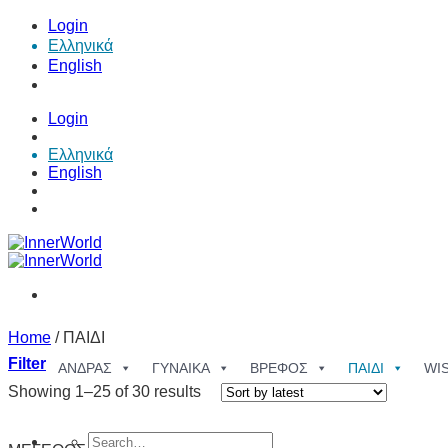
Skip
Login
to
Ελληνικά
content
English
Login
Ελληνικά
English
Home
/
ΠΑΙΔΙ
Filter
ΑΝΔΡΑΣ
ΓΥΝΑΙΚΑ
ΒΡΕΦΟΣ
ΠΑΙΔΙ
WI
Showing 1–25 of 30 results
Search