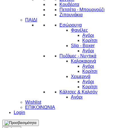
Κουβέρτα
Πετσέτα - Μπουρνούζι
Ζιπουνάκια
ΠΑΙΔΙ
Εσώρουχα
Φανέλες
Αγόρι
Κορίτσι
Slip - Boxer
Αγόρι
Πυζάμες - Νυχτικά
Καλοκαιρινά
Αγόρι
Κορίτσι
Χειμερινά
Αγόρι
Κορίτσι
Κάλτσες & Καλσόν
Αγόρι
Wishlist
ΕΠΙΚΟΙΝΩΝΙΑ
Login