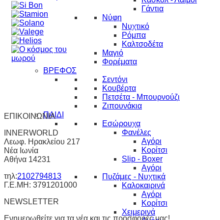
Γάντια
Νύφη
Νυχτικό
Ρόμπα
Καλτσοδέτα
Μαγιό
Φορέματα
ΒΡΕΦΟΣ
Σεντόνι
Κουβέρτα
Πετσέτα - Μπουρνούζι
Ζιπουνάκια
ΠΑΙΔΙ
ΕΠΙΚΟΙΝΩΝΙΑ
Εσώρουχα
Φανέλες
INNERWORLD
Αγόρι
Λεωφ. Ηρακλείου 217
Κορίτσι
Νέα Ιωνία
Slip - Boxer
Αθήνα 14231
Αγόρι
τηλ:
2102794813
Πυζάμες - Νυχτικά
Γ.Ε.ΜΗ: 3791201000
Καλοκαιρινά
Αγόρι
NEWSLETTER
Κορίτσι
Χειμερινά
Ενημερωθείτε για τα νέα και τις προσφορές μας!