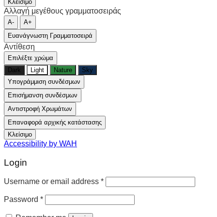
Κλείσιμο
Αλλαγή μεγέθους γραμματοσειράς
A-
A+
Ευανάγνωστη Γραμματοσειρά
Αντίθεση
Επιλέξτε χρώμα
Dark
Light
Nature
Sky
Υπογράμμιση συνδέσμων
Επισήμανση συνδέσμων
Αντιστροφή Χρωμάτων
Επαναφορά αρχικής κατάστασης
Κλείσιμο
Accessibility by WAH
Login
Username or email address
*
Password
*