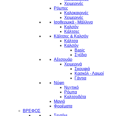
Χειμερινές
Ρόμπες
Καλοκαιρινές
Χειμερινές
Ισοθερμικά - Μάλλινα
Καλσόν
Κάλτσες
Κάλτσες & Καλσόν
Κάλτσα
Καλσόν
Basic
Σχέδιο
Αξεσουάρ
Χειμερινά
Σκουφιά
Κασκόλ - Λαιμοί
Γάντια
Νύφη
Νυχτικό
Ρόμπα
Καλτσοδέτα
Μαγιό
Φορέματα
ΒΡΕΦΟΣ
Σεντόνι