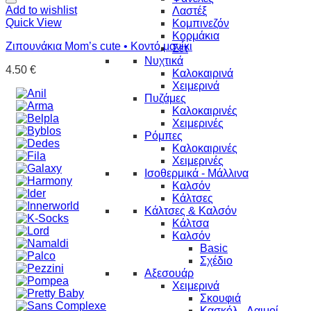
Add to wishlist
Λαστέξ
Quick View
Κομπινεζόν
Κορμάκια
Ζιπουνάκια Μom’s cute • Κοντό μανίκι
Σετ
Νυχτικά
4.50
€
Καλοκαιρινά
Χειμερινά
Πυζάμες
Καλοκαιρινές
Χειμερινές
Ρόμπες
Καλοκαιρινές
Χειμερινές
Ισοθερμικά - Μάλλινα
Καλσόν
Κάλτσες
Κάλτσες & Καλσόν
Κάλτσα
Καλσόν
Basic
Σχέδιο
Αξεσουάρ
Χειμερινά
Σκουφιά
Κασκόλ - Λαιμοί