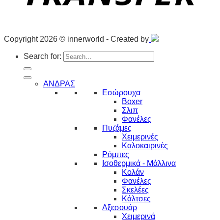
Copyright 2026 © innerworld - Created by
Search for:
ΑΝΔΡΑΣ
Εσώρουχα
Boxer
Σλιπ
Φανέλες
Πυζάμες
Χειμερινές
Καλοκαιρινές
Ρόμπες
Ισοθερμικά - Μάλλινα
Κολάν
Φανέλες
Σκελέες
Κάλτσες
Αξεσουάρ
Χειμερινά