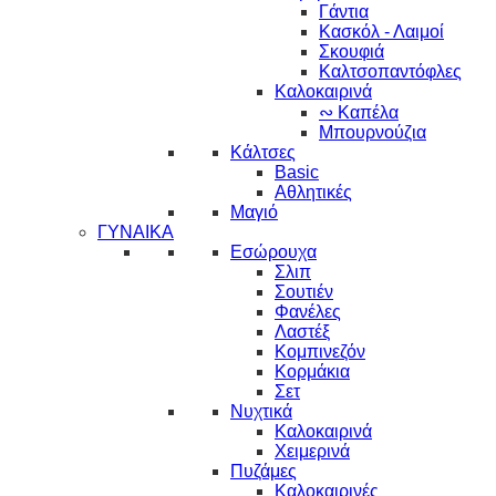
Γάντια
Κασκόλ - Λαιμοί
Σκουφιά
Καλτσοπαντόφλες
Καλοκαιρινά
∾ Καπέλα
Μπουρνούζια
Κάλτσες
Basic
Αθλητικές
Μαγιό
ΓΥΝΑΙΚΑ
Εσώρουχα
Σλιπ
Σουτιέν
Φανέλες
Λαστέξ
Κομπινεζόν
Κορμάκια
Σετ
Νυχτικά
Καλοκαιρινά
Χειμερινά
Πυζάμες
Καλοκαιρινές