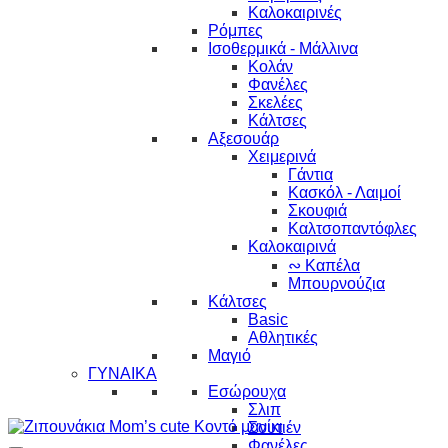
Καλοκαιρινές
Ρόμπες
Ισοθερμικά - Μάλλινα
Κολάν
Φανέλες
Σκελέες
Κάλτσες
Αξεσουάρ
Χειμερινά
Γάντια
Κασκόλ - Λαιμοί
Σκουφιά
Καλτσοπαντόφλες
Καλοκαιρινά
∾ Καπέλα
Μπουρνούζια
Κάλτσες
Basic
Αθλητικές
Μαγιό
ΓΥΝΑΙΚΑ
Εσώρουχα
Σλιπ
Σουτιέν
Φανέλες