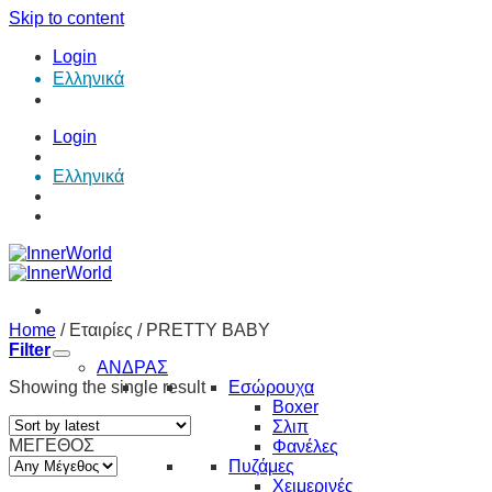
Skip to content
Login
Ελληνικά
Login
Ελληνικά
Home
/
Εταιρίες
/
PRETTY BABY
Filter
ΑΝΔΡΑΣ
Showing the single result
Εσώρουχα
Boxer
Σλιπ
ΜΕΓΕΘΟΣ
Φανέλες
Πυζάμες
Χειμερινές