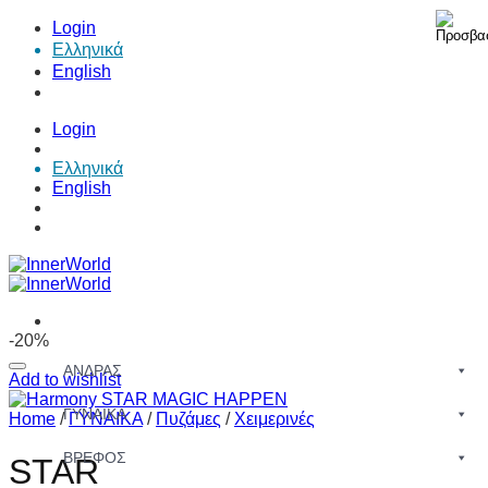
Skip
Login
to
Ελληνικά
content
English
Login
Ελληνικά
English
-20%
ΑΝΔΡΑΣ
Add to wishlist
ΓΥΝΑΙΚΑ
Home
/
ΓΥΝΑΙΚΑ
/
Πυζάμες
/
Χειμερινές
ΒΡΕΦΟΣ
STAR