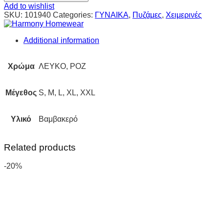
Add to wishlist
SKU:
101940
Categories:
ΓΥΝΑΙΚΑ
,
Πυζάμες
,
Χειμερινές
Additional information
Χρώμα
ΛΕΥΚΟ, ΡΟΖ
Μέγεθος
S, M, L, XL, XXL
Υλικό
Βαμβακερό
Related products
-20%