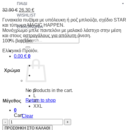
ΠΑΙΔΙ
32.90
€
26.30
€
WISHLIST
Γυναικεία πυζάμα με υπόλευκη ή ροζ μπλούζα, σχέδιο STAR
και τύπωμα MAGIC HAPPEN.
ΕΠΙΚΟΙΝΩΝΙΑ
Μονόχρωμο μπλε παντελόνι με μαλακό λάστιχο στην μέση
και στους αστραγάλους για απόλυτη άνεση.
Search
100% βαμβάκι.
for:
Ελληνικό Προϊόν.
0.00
€
0
Χρώμα
S
No products in the cart.
L
Return to shop
Μέγεθος
XL
XXL
0
Cart
Clear
STAR
quantity
ΠΡΟΣΘΗΚΗ ΣΤΟ ΚΑΛΑΘΙ