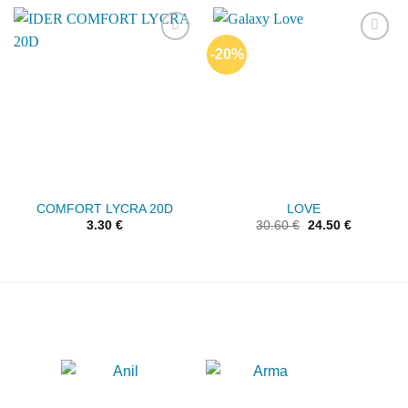
-20%
Add to
Add to
wishlist
wishlist
COMFORT LYCRA 20D
LOVE
3.30
€
30.60
€
24.50
€