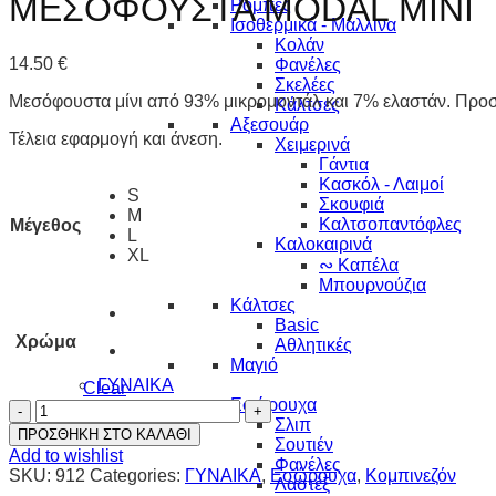
ΜΕΣΟΦΟΥΣΤΑ MODAL MINI
Ρόμπες
Ισοθερμικά - Μάλλινα
Κολάν
14.50
€
Φανέλες
Σκελέες
Μεσόφουστα μίνι από 93% μικρομοντάλ και 7% ελαστάν. Προσ
Κάλτσες
Αξεσουάρ
Τέλεια εφαρμογή και άνεση.
Χειμερινά
Γάντια
Κασκόλ - Λαιμοί
S
Σκουφιά
M
Καλτσοπαντόφλες
Μέγεθος
L
Καλοκαιρινά
XL
∾ Καπέλα
Μπουρνούζια
Κάλτσες
Basic
Χρώμα
Αθλητικές
Μαγιό
ΓΥΝΑΙΚΑ
Clear
Εσώρουχα
ΜΕΣΟΦΟΥΣΤΑ
Σλιπ
MODAL
ΠΡΟΣΘΗΚΗ ΣΤΟ ΚΑΛΑΘΙ
Σουτιέν
MINI
Add to wishlist
Φανέλες
quantity
SKU:
912
Categories:
ΓΥΝΑΙΚΑ
,
Εσώρουχα
,
Κομπινεζόν
Λαστέξ