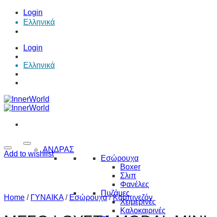
Skip
Login
to
Ελληνικά
content
Login
Ελληνικά
ΑΝΔΡΑΣ
Add to wishlist
Εσώρουχα
Boxer
Σλιπ
Φανέλες
Πυζάμες
Home
/
ΓΥΝΑΙΚΑ
/
Εσώρουχα
/
Κομπινεζόν
Χειμερινές
Καλοκαιρινές