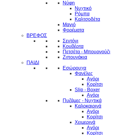
Νύφη
Νυχτικό
Ρόμπα
Καλτσοδέτα
Μαγιό
Φορέματα
ΒΡΕΦΟΣ
Σεντόνι
Κουβέρτα
Πετσέτα - Μπουρνούζι
Ζιπουνάκια
ΠΑΙΔΙ
Εσώρουχα
Φανέλες
Αγόρι
Κορίτσι
Slip - Boxer
Αγόρι
Πυζάμες - Νυχτικά
Καλοκαιρινά
Αγόρι
Κορίτσι
Χειμερινά
Αγόρι
Κορίτσι