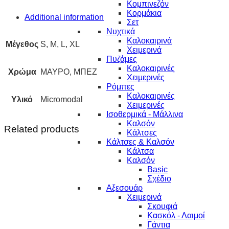
Κομπινεζόν
Κορμάκια
Additional information
Σετ
Νυχτικά
Καλοκαιρινά
Μέγεθος
S, M, L, XL
Χειμερινά
Πυζάμες
Καλοκαιρινές
Χρώμα
ΜΑΥΡΟ, ΜΠΕΖ
Χειμερινές
Ρόμπες
Καλοκαιρινές
Υλικό
Micromodal
Χειμερινές
Ισοθερμικά - Μάλλινα
Καλσόν
Related products
Κάλτσες
Κάλτσες & Καλσόν
Κάλτσα
Καλσόν
Basic
Σχέδιο
Αξεσουάρ
Χειμερινά
Σκουφιά
Κασκόλ - Λαιμοί
Γάντια