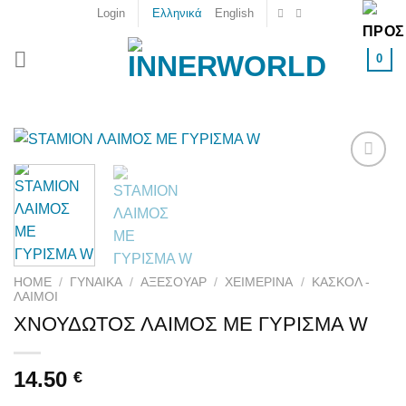
Skip
Login
Ελληνικά
English
to
content
0
Add to
wishlist
HOME
/
ΓΥΝΑΙΚΑ
/
ΑΞΕΣΟΥΆΡ
/
ΧΕΙΜΕΡΙΝΆ
/
ΚΑΣΚΌΛ -
ΛΑΙΜΟΊ
ΧΝΟΥΔΩΤΟΣ ΛΑΙΜΟΣ ΜΕ ΓΥΡΙΣΜΑ W
14.50
€