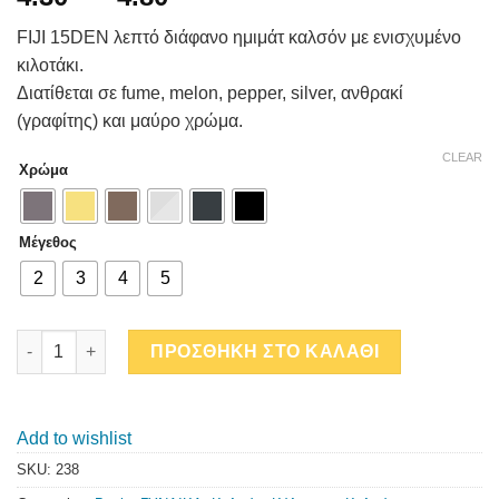
FIJI 15DEN λεπτό διάφανο ημιμάτ καλσόν με ενισχυμένο
κιλοτάκι.
Διατίθεται σε fume, melon, pepper, silver, ανθρακί
(γραφίτης) και μαύρο χρώμα.
CLEAR
Χρώμα
Μέγεθος
2
3
4
5
FIJI 15 DEN quantity
ΠΡΟΣΘΗΚΗ ΣΤΟ ΚΑΛΑΘΙ
Add to wishlist
SKU:
238