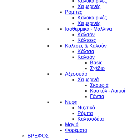
Καλοκαιρινές
Χειμερινές
Ρόμπες
Καλοκαιρινές
Χειμερινές
Ισοθερμικά - Μάλλινα
Καλσόν
Κάλτσες
Κάλτσες & Καλσόν
Κάλτσα
Καλσόν
Basic
Σχέδιο
Αξεσουάρ
Χειμερινά
Σκουφιά
Κασκόλ - Λαιμοί
Γάντια
Νύφη
Νυχτικό
Ρόμπα
Καλτσοδέτα
Μαγιό
Φορέματα
ΒΡΕΦΟΣ