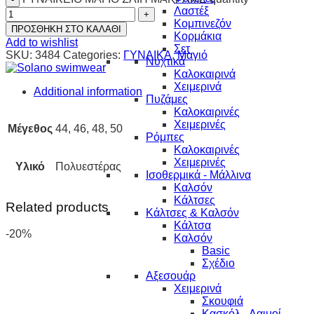
Λαστέξ
Κομπινεζόν
ΠΡΟΣΘΗΚΗ ΣΤΟ ΚΑΛΑΘΙ
Κορμάκια
Add to wishlist
Σετ
SKU:
3484
Categories:
ΓΥΝΑΙΚΑ
,
Μαγιό
Νυχτικά
Καλοκαιρινά
Χειμερινά
Additional information
Πυζάμες
Καλοκαιρινές
Χειμερινές
Μέγεθος
44, 46, 48, 50
Ρόμπες
Καλοκαιρινές
Χειμερινές
Υλικό
Πολυεστέρας
Ισοθερμικά - Μάλλινα
Καλσόν
Κάλτσες
Related products
Κάλτσες & Καλσόν
Κάλτσα
-20%
Καλσόν
Basic
Σχέδιο
Αξεσουάρ
Χειμερινά
Σκουφιά
Κασκόλ - Λαιμοί