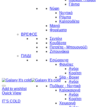
Γάντια
Νύφη
Νυχτικό
Ρόμπα
Καλτσοδέτα
Μαγιό
Φορέματα
ΒΡΕΦΟΣ
Σεντόνι
Κουβέρτα
Πετσέτα - Μπουρνούζι
Ζιπουνάκια
ΠΑΙΔΙ
Εσώρουχα
Φανέλες
Αγόρι
Κορίτσι
Slip - Boxer
Αγόρι
Πυζάμες - Νυχτικά
Add to wishlist
Καλοκαιρινά
Quick View
Αγόρι
Κορίτσι
IT’S COLD
Χειμερινά