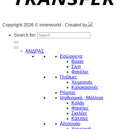
Copyright 2026 © innerworld - Created by
Search for:
ΑΝΔΡΑΣ
Εσώρουχα
Boxer
Σλιπ
Φανέλες
Πυζάμες
Χειμερινές
Καλοκαιρινές
Ρόμπες
Ισοθερμικά - Μάλλινα
Κολάν
Φανέλες
Σκελέες
Κάλτσες
Αξεσουάρ
Χειμερινά