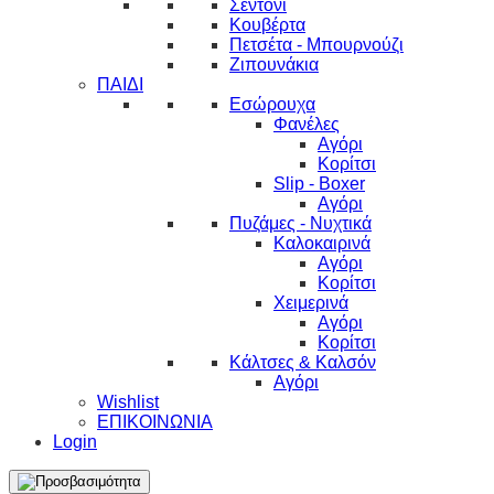
Σεντόνι
Κουβέρτα
Πετσέτα - Μπουρνούζι
Ζιπουνάκια
ΠΑΙΔΙ
Εσώρουχα
Φανέλες
Αγόρι
Κορίτσι
Slip - Boxer
Αγόρι
Πυζάμες - Νυχτικά
Καλοκαιρινά
Αγόρι
Κορίτσι
Χειμερινά
Αγόρι
Κορίτσι
Κάλτσες & Καλσόν
Αγόρι
Wishlist
ΕΠΙΚΟΙΝΩΝΙΑ
Login