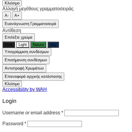
Κλείσιμο
Αλλαγή μεγέθους γραμματοσειράς
A-
A+
Ευανάγνωστη Γραμματοσειρά
Αντίθεση
Επιλέξτε χρώμα
Dark
Light
Nature
Sky
Υπογράμμιση συνδέσμων
Επισήμανση συνδέσμων
Αντιστροφή Χρωμάτων
Επαναφορά αρχικής κατάστασης
Κλείσιμο
Accessibility by WAH
Login
Username or email address
*
Password
*