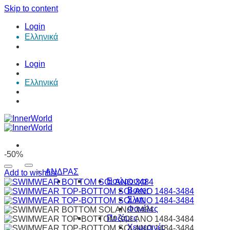
Skip to content
Login
Ελληνικά
Login
Ελληνικά
-50%
ΑΝΔΡΑΣ
Add to wishlist
Εσώρουχα
Boxer
Σλιπ
Φανέλες
Πυζάμες
Χειμερινές