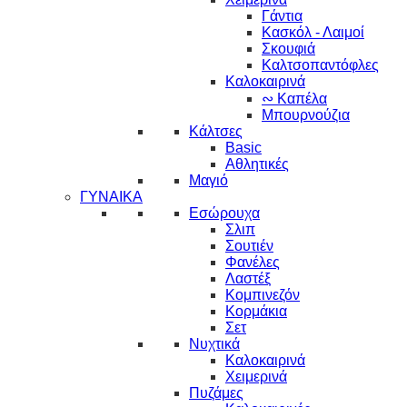
Γάντια
Κασκόλ - Λαιμοί
Σκουφιά
Καλτσοπαντόφλες
Καλοκαιρινά
∾ Καπέλα
Μπουρνούζια
Κάλτσες
Basic
Αθλητικές
Μαγιό
ΓΥΝΑΙΚΑ
Εσώρουχα
Σλιπ
Σουτιέν
Φανέλες
Λαστέξ
Κομπινεζόν
Κορμάκια
Σετ
Νυχτικά
Καλοκαιρινά
Χειμερινά
Πυζάμες