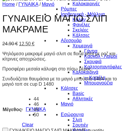
Καλοκαιρινές
Home
/
ΓΥΝΑΙΚΑ
/
Μαγιό
Ρόμπες
Ισοθερμικά - Μάλλινα
ΓΥΝΑΙΚΕΙΟ ΜΑΓΙΟ ΣΛΙΠ
Κολάν
Φανέλες
ΜΑΚΡΑΜΕ
Σκελέες
Κάλτσες
Αξεσουάρ
24.90
€
12.50
€
Χειμερινά
Γάντια
Ψηλόμεσο μακραμέ μαγιό σλιπ σε floral print με ροζ και
Κασκόλ - Λαιμοί
κίτρινες αποχρώσεις.
Σκουφιά
Καλτσοπαντόφλες
Προσφέρει μεσαία κάλυψη στο πίσω μέρος.
Καλοκαιρινά
∾ Καπέλα
Συνδυάζεται θαυμάσια με το μαγιό μπούστο 1484 και το
Μπουρνούζια
μαγιό τοπ σε cup D 1480
Κάλτσες
Basic
Αθλητικές
44
Μαγιό
46
ΓΥΝΑΙΚΑ
Μέγεθος
48
Εσώρουχα
50
Σλιπ
Clear
Σουτιέν
Φανέλες
ΓΥΝΑΙΚΕΙΟ ΜΑΓΙΟ ΣΛΙΠ ΜΑΚΡΑΜΕ quantity