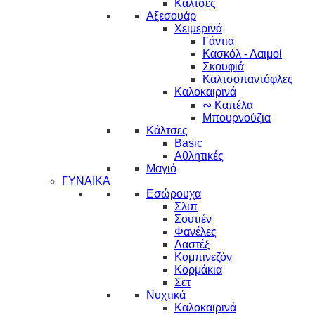
Κάλτσες
Αξεσουάρ
Χειμερινά
Γάντια
Κασκόλ - Λαιμοί
Σκουφιά
Καλτσοπαντόφλες
Καλοκαιρινά
∾ Καπέλα
Μπουρνούζια
Κάλτσες
Basic
Αθλητικές
Μαγιό
ΓΥΝΑΙΚΑ
Εσώρουχα
Σλιπ
Σουτιέν
Φανέλες
Λαστέξ
Κομπινεζόν
Κορμάκια
Σετ
Νυχτικά
Καλοκαιρινά