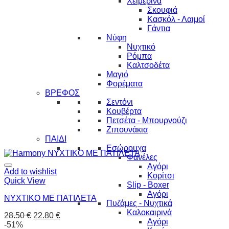
Χειμερινά
Σκουφιά
Κασκόλ - Λαιμοί
Γάντια
Νύφη
Νυχτικό
Ρόμπα
Καλτσοδέτα
Μαγιό
Φορέματα
ΒΡΕΦΟΣ
Σεντόνι
Κουβέρτα
Πετσέτα - Μπουρνούζι
Ζιπουνάκια
ΠΑΙΔΙ
Εσώρουχα
Φανέλες
Αγόρι
Add to wishlist
Κορίτσι
Quick View
Slip - Boxer
Αγόρι
ΝΥΧΤΙΚΟ ΜΕ ΠΑΤΙΛΕΤΑ
Πυζάμες - Νυχτικά
Καλοκαιρινά
28.50
€
22.80
€
Αγόρι
-51%