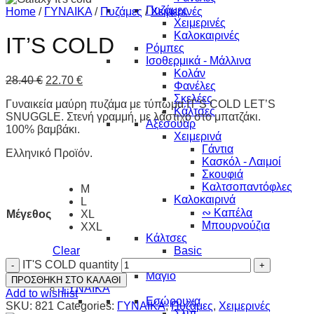
Πυζάμες
Home
/
ΓΥΝΑΙΚΑ
/
Πυζάμες
/
Χειμερινές
Χειμερινές
Καλοκαιρινές
IT’S COLD
Ρόμπες
Ισοθερμικά - Μάλλινα
Κολάν
28.40
€
22.70
€
Φανέλες
Σκελέες
Γυναικεία μαύρη πυζάμα με τύπωμα IT’S COLD LET’S
Κάλτσες
SNUGGLE. Στενή γραμμή, με λάστιχο στο μπατζάκι.
Αξεσουάρ
100% βαμβάκι.
Χειμερινά
Γάντια
Ελληνικό Προϊόν.
Κασκόλ - Λαιμοί
Σκουφιά
Καλτσοπαντόφλες
M
Καλοκαιρινά
L
∾ Καπέλα
Μέγεθος
XL
Μπουρνούζια
XXL
Κάλτσες
Clear
Basic
Αθλητικές
IT'S COLD quantity
Μαγιό
ΠΡΟΣΘΗΚΗ ΣΤΟ ΚΑΛΑΘΙ
ΓΥΝΑΙΚΑ
Add to wishlist
Εσώρουχα
SKU:
821
Categories:
ΓΥΝΑΙΚΑ
,
Πυζάμες
,
Χειμερινές
Σλιπ