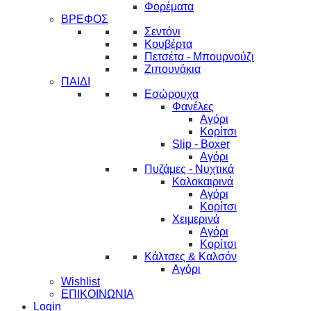
Φορέματα
ΒΡΕΦΟΣ
Σεντόνι
Κουβέρτα
Πετσέτα - Μπουρνούζι
Ζιπουνάκια
ΠΑΙΔΙ
Εσώρουχα
Φανέλες
Αγόρι
Κορίτσι
Slip - Boxer
Αγόρι
Πυζάμες - Νυχτικά
Καλοκαιρινά
Αγόρι
Κορίτσι
Χειμερινά
Αγόρι
Κορίτσι
Κάλτσες & Καλσόν
Αγόρι
Wishlist
ΕΠΙΚΟΙΝΩΝΙΑ
Login