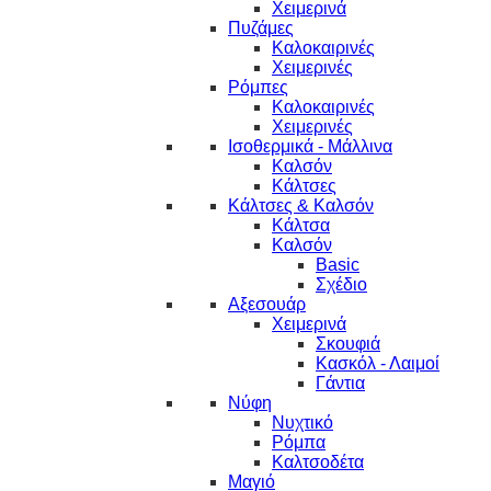
Χειμερινά
Πυζάμες
Καλοκαιρινές
Χειμερινές
Ρόμπες
Καλοκαιρινές
Χειμερινές
Ισοθερμικά - Μάλλινα
Καλσόν
Κάλτσες
Κάλτσες & Καλσόν
Κάλτσα
Καλσόν
Basic
Σχέδιο
Αξεσουάρ
Χειμερινά
Σκουφιά
Κασκόλ - Λαιμοί
Γάντια
Νύφη
Νυχτικό
Ρόμπα
Καλτσοδέτα
Μαγιό