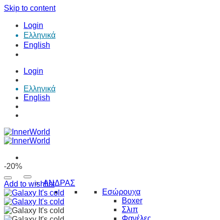
Skip to content
Login
Ελληνικά
English
Login
Ελληνικά
English
-20%
ΑΝΔΡΑΣ
Add to wishlist
Εσώρουχα
Boxer
Σλιπ
Φανέλες