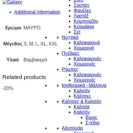
Σουτιέν
Φανέλες
Additional information
Λαστέξ
Κομπινεζόν
Κορμάκια
Χρώμα
ΜΑΥΡΟ
Σετ
Νυχτικά
Καλοκαιρινά
Μέγεθος
S, M, L, XL, XXL
Χειμερινά
Πυζάμες
Καλοκαιρινές
Υλικό
Βαμβακερό
Χειμερινές
Ρόμπες
Καλοκαιρινές
Related products
Χειμερινές
Ισοθερμικά - Μάλλινα
-20%
Καλσόν
Κάλτσες
Κάλτσες & Καλσόν
Κάλτσα
Καλσόν
Basic
Σχέδιο
Αξεσουάρ