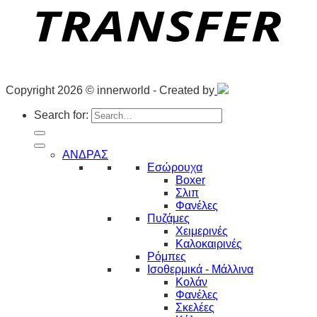
Copyright 2026 © innerworld - Created by
Search for:
ΑΝΔΡΑΣ
Εσώρουχα
Boxer
Σλιπ
Φανέλες
Πυζάμες
Χειμερινές
Καλοκαιρινές
Ρόμπες
Ισοθερμικά - Μάλλινα
Κολάν
Φανέλες
Σκελέες