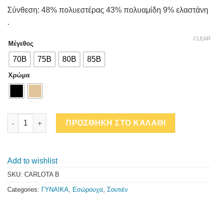
Σύνθεση: 48% πολυεστέρας 43% πολυαμίδη 9% ελαστάνη
.
CLEAR
Μέγεθος
70B
75B
80B
85B
Χρώμα
CARLOTA B STRAPLESS quantity
ΠΡΟΣΘΗΚΗ ΣΤΟ ΚΑΛΑΘΙ
Add to wishlist
SKU:
CARLOTA B
Categories:
ΓΥΝΑΙΚΑ
,
Εσώρουχα
,
Σουτιέν