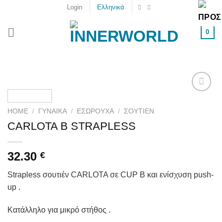
Skip
Login
Ελληνικά
to
content
0
Add to
wishlist
HOME
/
ΓΥΝΑΙΚΑ
/
ΕΣΏΡΟΥΧΑ
/
ΣΟΥΤΙΈΝ
CARLOTA B STRAPLESS
32.30
€
Strapless σουτιέν CARLOTA σε CUP B και ενίσχυση push-
up .
Κατάλληλο για μικρό στήθος .