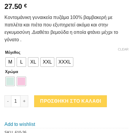
27.50
€
Κοντομάνικη γυναικεία πυζάμα 100% βαμβακερή με
πατιλέτα και πιέτα που εξυπηρετεί ακόμα και στην
εγκυμοσύνη .Διαθέτει βεμούδα η οποία φτάνει μέχρι το
γόνατο .
CLEAR
Μέγεθος
M
L
XL
XXL
XXXL
Χρώμα
SLEEP ΚΜ ΠΥΖΑΜΑ ΜΕ ΒΕΡΜΟΥΔΑ quantity
ΠΡΟΣΘΗΚΗ ΣΤΟ ΚΑΛΑΘΙ
Add to wishlist
SKU:
610-26