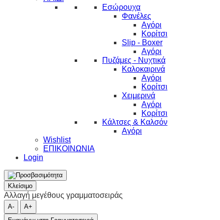
Εσώρουχα
Φανέλες
Αγόρι
Κορίτσι
Slip - Boxer
Αγόρι
Πυζάμες - Νυχτικά
Καλοκαιρινά
Αγόρι
Κορίτσι
Χειμερινά
Αγόρι
Κορίτσι
Κάλτσες & Καλσόν
Αγόρι
Wishlist
ΕΠΙΚΟΙΝΩΝΙΑ
Login
Κλείσιμο
Αλλαγή μεγέθους γραμματοσειράς
A-
A+