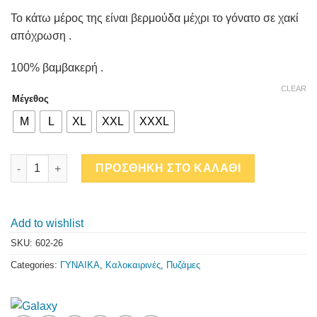
Το κάτω μέρος της είναι βερμούδα μέχρι το γόνατο σε χακί
απόχρωση .
100% βαμβακερή .
CLEAR
Μέγεθος
M
L
XL
XXL
XXXL
DONT KNOW ΠΥΖΑΜΑ ΜΕ ΒΕΡΜΟΥΔΑ quantity
ΠΡΟΣΘΗΚΗ ΣΤΟ ΚΑΛΑΘΙ
Add to wishlist
SKU:
602-26
Categories:
ΓΥΝΑΙΚΑ
,
Καλοκαιρινές
,
Πυζάμες