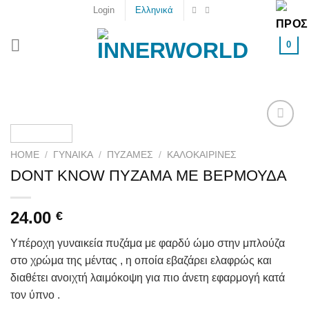
Skip
Login
Ελληνικά
to
content
0
Add to
wishlist
HOME
/
ΓΥΝΑΙΚΑ
/
ΠΥΖΆΜΕΣ
/
ΚΑΛΟΚΑΙΡΙΝΈΣ
DONT KNOW ΠΥΖΑΜΑ ΜΕ ΒΕΡΜΟΥΔΑ
24.00
€
Υπέροχη γυναικεία πυζάμα με φαρδύ ώμο στην μπλούζα
στο χρώμα της μέντας , η οποία εβαζάρει ελαφρώς και
διαθέτει ανοιχτή λαιμόκοψη για πιο άνετη εφαρμογή κατά
τον ύπνο .