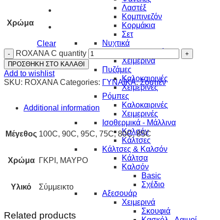
Λαστέξ
Κομπινεζόν
Χρώμα
Κορμάκια
Σετ
Νυχτικά
Clear
Καλοκαιρινά
ROXANA C quantity
Χειμερινά
ΠΡΟΣΘΗΚΗ ΣΤΟ ΚΑΛΑΘΙ
Πυζάμες
Add to wishlist
Καλοκαιρινές
SKU:
ROXANA
Categories:
ΓΥΝΑΙΚΑ
,
Σουτιέν
Χειμερινές
Ρόμπες
Καλοκαιρινές
Additional information
Χειμερινές
Ισοθερμικά - Μάλλινα
Καλσόν
Μέγεθος
100C, 90C, 95C, 75C, 80C, 85C
Κάλτσες
Κάλτσες & Καλσόν
Κάλτσα
Χρώμα
ΓΚΡΙ, ΜΑΥΡΟ
Καλσόν
Basic
Σχέδιο
Υλικό
Σύμμεικτο
Αξεσουάρ
Χειμερινά
Σκουφιά
Related products
Κασκόλ - Λαιμοί