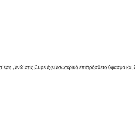
ς πίεση , ενώ στις Cups έχει εσωτερικό επιπρόσθετο ύφασμα κα