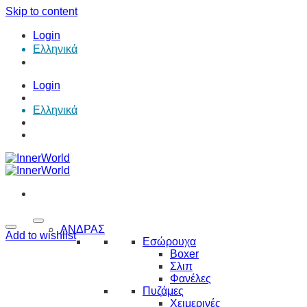
Skip to content
Login
Ελληνικά
Login
Ελληνικά
ΑΝΔΡΑΣ
Add to wishlist
Εσώρουχα
Boxer
Σλιπ
Φανέλες
Πυζάμες
Χειμερινές