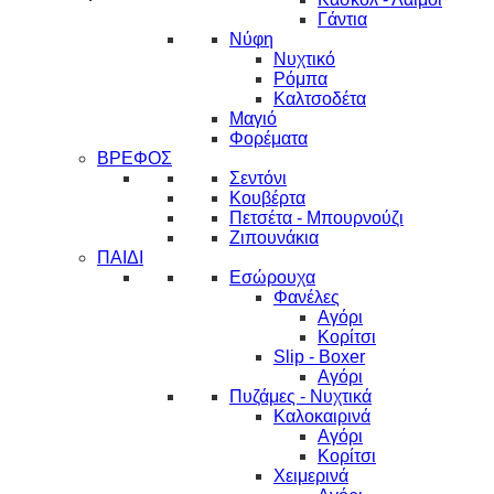
Γάντια
Νύφη
Νυχτικό
Ρόμπα
Καλτσοδέτα
Μαγιό
Φορέματα
ΒΡΕΦΟΣ
Σεντόνι
Κουβέρτα
Πετσέτα - Μπουρνούζι
Ζιπουνάκια
ΠΑΙΔΙ
Εσώρουχα
Φανέλες
Αγόρι
Κορίτσι
Slip - Boxer
Αγόρι
Πυζάμες - Νυχτικά
Καλοκαιρινά
Αγόρι
Κορίτσι
Χειμερινά