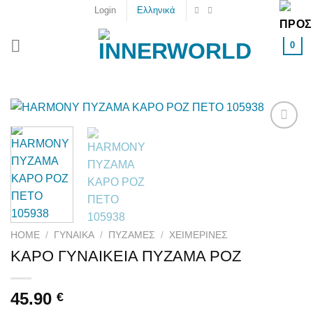
Skip
Login
Ελληνικά
to
content
0
Add to
wishlist
HOME
/
ΓΥΝΑΙΚΑ
/
ΠΥΖΆΜΕΣ
/
ΧΕΙΜΕΡΙΝΈΣ
ΚΑΡΟ ΓΥΝΑΙΚΕΙΑ ΠΥΖΑΜΑ ΡΟΖ
45.90
€