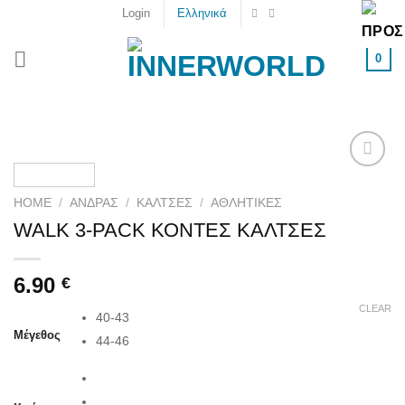
Skip
Login
Ελληνικά
to
content
0
Add to
wishlist
HOME
/
ΑΝΔΡΑΣ
/
ΚΆΛΤΣΕΣ
/
ΑΘΛΗΤΙΚΈΣ
WALK 3-PACK ΚΟΝΤΕΣ ΚΑΛΤΣΕΣ
6.90
€
CLEAR
40-43
Μέγεθος
44-46