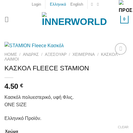
Skip
Login
Ελληνικά
English
to
content
0
HOME
/
ΑΝΔΡΑΣ
/
ΑΞΕΣΟΥΆΡ
/
ΧΕΙΜΕΡΙΝΆ
/
ΚΑΣΚΌΛ -
ΛΑΙΜΟΊ
Add to
wishlist
ΚΑΣΚΟΛ FLEECE STAMION
4.50
€
Κασκόλ πολυεστερικό, υφή Φλις.
ONE SIZE
Ελληνικό Προϊόν.
CLEAR
Χρώμα