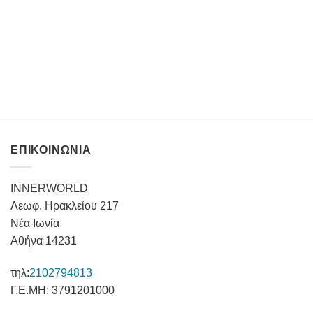
ΕΠΙΚΟΙΝΩΝΙΑ
INNERWORLD
Λεωφ. Ηρακλείου 217
Νέα Ιωνία
Αθήνα 14231
τηλ:
2102794813
Γ.Ε.ΜΗ: 3791201000