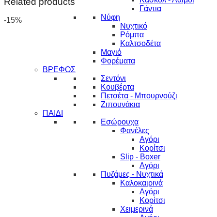
Related products
Γάντια
Νύφη
-15%
Νυχτικό
Ρόμπα
Καλτσοδέτα
Μαγιό
Φορέματα
ΒΡΕΦΟΣ
Σεντόνι
Κουβέρτα
Πετσέτα - Μπουρνούζι
Ζιπουνάκια
ΠΑΙΔΙ
Εσώρουχα
Φανέλες
Αγόρι
Κορίτσι
Slip - Boxer
Αγόρι
Πυζάμες - Νυχτικά
Καλοκαιρινά
Αγόρι
Κορίτσι
Χειμερινά