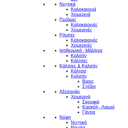
Νυχτικά
Καλοκαιρινά
Χειμερινά
Πυζάμες
Καλοκαιρινές
Χειμερινές
Ρόμπες
Καλοκαιρινές
Χειμερινές
Ισοθερμικά - Μάλλινα
Καλσόν
Κάλτσες
Κάλτσες & Καλσόν
Κάλτσα
Καλσόν
Basic
Σχέδιο
Αξεσουάρ
Χειμερινά
Σκουφιά
Κασκόλ - Λαιμοί
Γάντια
Νύφη
Νυχτικό
Ρόμπα