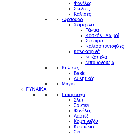
Φανέλες
Σκελέες
Κάλτσες
Αξεσουάρ
Χειμερινά
Γάντια
Κασκόλ - Λαιμοί
Σκουφιά
Καλτσοπαντόφλες
Καλοκαιρινά
∾ Καπέλα
Μπουρνούζια
Κάλτσες
Basic
Αθλητικές
Μαγιό
ΓΥΝΑΙΚΑ
Εσώρουχα
Σλιπ
Σουτιέν
Φανέλες
Λαστέξ
Κομπινεζόν
Κορμάκια
Σετ