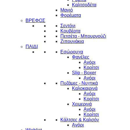
Καλτσοδέτα
Μαγιό
Φορέματα
ΒΡΕΦΟΣ
Σεντόνι
Κουβέρτα
Πετσέτα - Μπουρνούζι
Ζιπουνάκια
ΠΑΙΔΙ
Εσώρουχα
Φανέλες
Αγόρι
Κορίτσι
Slip - Boxer
Αγόρι
Πυζάμες - Νυχτικά
Καλοκαιρινά
Αγόρι
Κορίτσι
Χειμερινά
Αγόρι
Κορίτσι
Κάλτσες & Καλσόν
Αγόρι