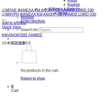
Αγόρι
Κορίτσι
Κάλτσες & Καλσόν
Αγόρι
Wishlist
ΕΠΙΚΟΙΝΩΝΙΑ
Add to wishlist
Quick View
Search for:
ΚΜ ΑΝΟΙΧΤΟΣ ΛΑΙΜΟΣ
0.00
€
0
10.40
€
–
12.00
€
No products in the cart.
Return to shop
0
Cart