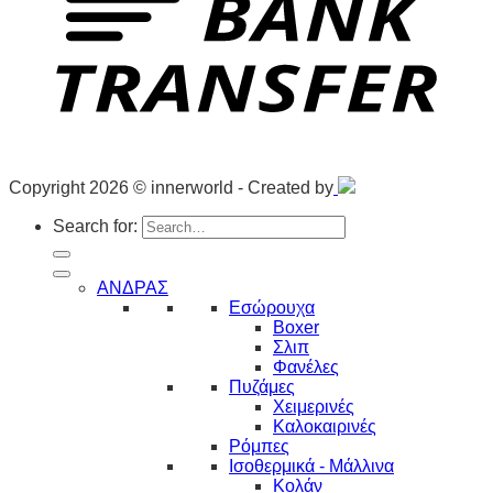
Copyright 2026 © innerworld - Created by
Search for:
ΑΝΔΡΑΣ
Εσώρουχα
Boxer
Σλιπ
Φανέλες
Πυζάμες
Χειμερινές
Καλοκαιρινές
Ρόμπες
Ισοθερμικά - Μάλλινα
Κολάν