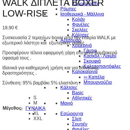
WALK ΔΙΠΛΕΤΑ BOXER
Καλοκαιρινές
Ρόμπες
LOW-RISE
Ισοθερμικά - Μάλλινα
Κολάν
Φανέλες
18.90
€
Σκελέες
Κάλτσες
Συσκευασία 2 τεμαχίων boxer από την εταιρία WALK με
Αξεσουάρ
εξωτερικό λάστιχο και εξωτερικές ραφές .
Χειμερινά
Γάντια
Προσφέρουν τέλεια εφαρμογή χάρη στο φίνο βαμβακερό
Κασκόλ - Λαιμοί
ύφασμά τους .
Σκουφιά
Καλτσοπαντόφλες
Ιδανικά για καθημερινή χρήση και για αθλητικές
Καλοκαιρινά
δραστηριότητες .
∾ Καπέλα
Μπουρνούζια
Σύνθεση: 95% βαμβάκι 5% ελαστάνη .
Κάλτσες
Basic
S
Αθλητικές
M
Μαγιό
Μέγεθος
L
ΓΥΝΑΙΚΑ
XL
Εσώρουχα
XXL
Σλιπ
Σουτιέν
Φανέλες