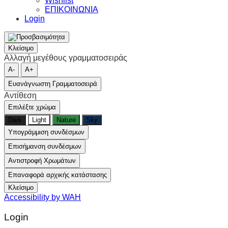
Wishlist
ΕΠΙΚΟΙΝΩΝΙΑ
Login
Κλείσιμο
Αλλαγή μεγέθους γραμματοσειράς
A-
A+
Ευανάγνωστη Γραμματοσειρά
Αντίθεση
Επιλέξτε χρώμα
Dark
Light
Nature
Sky
Υπογράμμιση συνδέσμων
Επισήμανση συνδέσμων
Αντιστροφή Χρωμάτων
Επαναφορά αρχικής κατάστασης
Κλείσιμο
Accessibility by WAH
Login