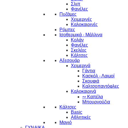
Σλιπ
Φανέλες
Πυζάμες
Χειμερινές
Καλοκαιρινές
Ρόμπες
Ισοθερμικά - Μάλλινα
Κολάν
Φανέλες
Σκελέες
Κάλτσες
Αξεσουάρ
Χειμερινά
Γάντια
Κασκόλ - Λαιμοί
Σκουφιά
Καλτσοπαντόφλες
Καλοκαιρινά
∾ Καπέλα
Μπουρνούζια
Κάλτσες
Basic
Αθλητικές
Μαγιό
ΓΥΝΑΙΚΑ