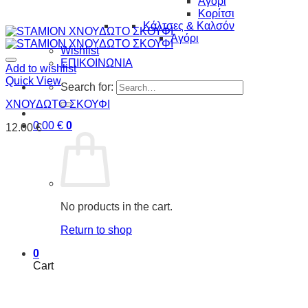
Αγόρι
Κορίτσι
Κάλτσες & Καλσόν
Αγόρι
Wishlist
ΕΠΙΚΟΙΝΩΝΙΑ
Add to wishlist
Quick View
Search for:
ΧΝΟΥΔΩΤΟ ΣΚΟΥΦΙ
0.00
€
0
12.00
€
No products in the cart.
Return to shop
0
Cart