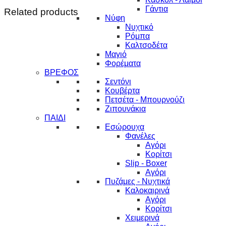
Γάντια
Related products
Νύφη
Νυχτικό
Ρόμπα
Καλτσοδέτα
Μαγιό
Φορέματα
ΒΡΕΦΟΣ
Σεντόνι
Κουβέρτα
Πετσέτα - Μπουρνούζι
Ζιπουνάκια
ΠΑΙΔΙ
Εσώρουχα
Φανέλες
Αγόρι
Κορίτσι
Slip - Boxer
Αγόρι
Πυζάμες - Νυχτικά
Καλοκαιρινά
Αγόρι
Κορίτσι
Χειμερινά