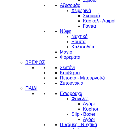
Σχέδιο
Αξεσουάρ
Χειμερινά
Σκουφιά
Κασκόλ - Λαιμοί
Γάντια
Νύφη
Νυχτικό
Ρόμπα
Καλτσοδέτα
Μαγιό
Φορέματα
ΒΡΕΦΟΣ
Σεντόνι
Κουβέρτα
Πετσέτα - Μπουρνούζι
Ζιπουνάκια
ΠΑΙΔΙ
Εσώρουχα
Φανέλες
Αγόρι
Κορίτσι
Slip - Boxer
Αγόρι
Πυζάμες - Νυχτικά