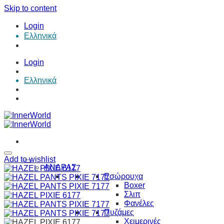
Skip to content
Login
Ελληνικά
Login
Ελληνικά
Add to wishlist
ΑΝΔΡΑΣ
Εσώρουχα
Boxer
Σλιπ
Φανέλες
Πυζάμες
Χειμερινές