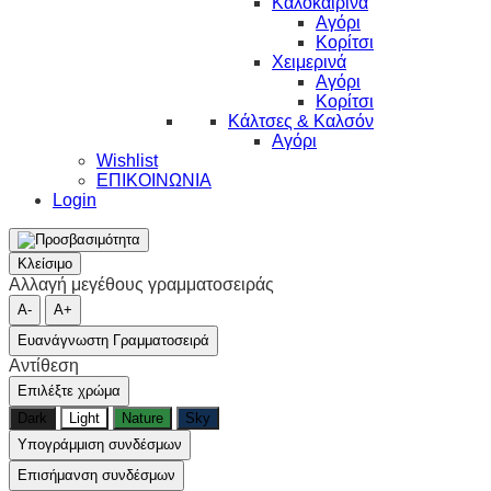
Καλοκαιρινά
Αγόρι
Κορίτσι
Χειμερινά
Αγόρι
Κορίτσι
Κάλτσες & Καλσόν
Αγόρι
Wishlist
ΕΠΙΚΟΙΝΩΝΙΑ
Login
Κλείσιμο
Αλλαγή μεγέθους γραμματοσειράς
A-
A+
Ευανάγνωστη Γραμματοσειρά
Αντίθεση
Επιλέξτε χρώμα
Dark
Light
Nature
Sky
Υπογράμμιση συνδέσμων
Επισήμανση συνδέσμων