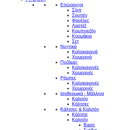
Εσώρουχα
Σλιπ
Σουτιέν
Φανέλες
Λαστέξ
Κομπινεζόν
Κορμάκια
Σετ
Νυχτικά
Καλοκαιρινά
Χειμερινά
Πυζάμες
Καλοκαιρινές
Χειμερινές
Ρόμπες
Καλοκαιρινές
Χειμερινές
Ισοθερμικά - Μάλλινα
Καλσόν
Κάλτσες
Κάλτσες & Καλσόν
Κάλτσα
Καλσόν
Basic