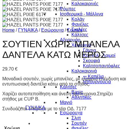
Καλοκαιρινές
Ρόμπες
Ισοθερμικά - Μάλλινα
Κολάν
Φανέλες
Σκελέες
Home
/
ΓΥΝΑΙΚΑ
/
Εσώρουχα
/
Σουτιέν
Κάλτσες
Αξεσουάρ
ΣΟΥΤΙΕΝ ΧΩΡΙΣ ΜΠΑΝΕΛΑ
Χειμερινά
Γάντια
ΔΑΝΤΕΛΑ ΚΑΤΩ ΜΕΡΟΣ
Κασκόλ - Λαιμοί
Σκουφιά
Καλτσοπαντόφλες
29.70
€
Καλοκαιρινά
∾ Καπέλα
Μοναδικό σουτιέν, χωρίς μπανέλες, με ελαφριά επένδυση και
Μπουρνούζια
εντυπωσιακή δαντέλα κάτω από το στήθος.
Κάλτσες
Basic
Χαρίζει αυτοπεποίθηση και άνεση ταυτόχρονα.Στηρίζει
Αθλητικές
στήθος με CUP B.
Μαγιό
ΓΥΝΑΙΚΑ
Συνδυάζεται υπέροχα με το slip ΟΔ. 7177
Εσώρουχα
Σλιπ
Σουτιέν
Χρώμα
Φανέλες