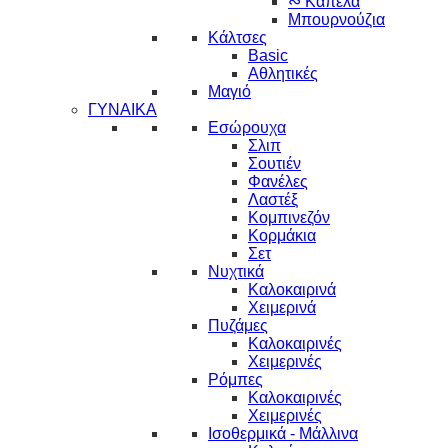
∾ Καπέλα
Μπουρνούζια
Κάλτσες
Basic
Αθλητικές
Μαγιό
ΓΥΝΑΙΚΑ
Εσώρουχα
Σλιπ
Σουτιέν
Φανέλες
Λαστέξ
Κομπινεζόν
Κορμάκια
Σετ
Νυχτικά
Καλοκαιρινά
Χειμερινά
Πυζάμες
Καλοκαιρινές
Χειμερινές
Ρόμπες
Καλοκαιρινές
Χειμερινές
Ισοθερμικά - Μάλλινα