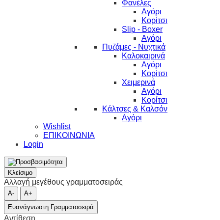
Φανέλες
Αγόρι
Κορίτσι
Slip - Boxer
Αγόρι
Πυζάμες - Νυχτικά
Καλοκαιρινά
Αγόρι
Κορίτσι
Χειμερινά
Αγόρι
Κορίτσι
Κάλτσες & Καλσόν
Αγόρι
Wishlist
ΕΠΙΚΟΙΝΩΝΙΑ
Login
Κλείσιμο
Αλλαγή μεγέθους γραμματοσειράς
A-
A+
Ευανάγνωστη Γραμματοσειρά
Αντίθεση