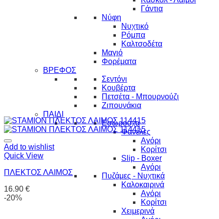
Γάντια
Νύφη
Νυχτικό
Ρόμπα
Καλτσοδέτα
Μαγιό
Φορέματα
ΒΡΕΦΟΣ
Σεντόνι
Κουβέρτα
Πετσέτα - Μπουρνούζι
Ζιπουνάκια
ΠΑΙΔΙ
Εσώρουχα
Φανέλες
Αγόρι
Add to wishlist
Κορίτσι
Quick View
Slip - Boxer
Αγόρι
ΠΛΕΚΤΟΣ ΛΑΙΜΟΣ
Πυζάμες - Νυχτικά
Καλοκαιρινά
16.90
€
Αγόρι
-20%
Κορίτσι
Χειμερινά