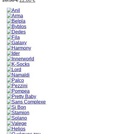
28.50
€
22.80
€