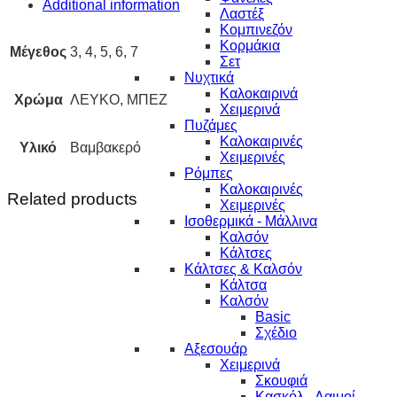
Additional information
Λαστέξ
Κομπινεζόν
Κορμάκια
Μέγεθος
3, 4, 5, 6, 7
Σετ
Νυχτικά
Καλοκαιρινά
Χρώμα
ΛΕΥΚΟ, ΜΠΕΖ
Χειμερινά
Πυζάμες
Καλοκαιρινές
Υλικό
Βαμβακερό
Χειμερινές
Ρόμπες
Καλοκαιρινές
Related products
Χειμερινές
Ισοθερμικά - Μάλλινα
Καλσόν
Κάλτσες
Κάλτσες & Καλσόν
Κάλτσα
Καλσόν
Basic
Σχέδιο
Αξεσουάρ
Χειμερινά
Σκουφιά
Κασκόλ - Λαιμοί