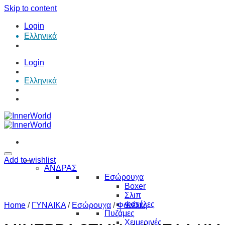
Skip to content
Login
Ελληνικά
Login
Ελληνικά
Add to wishlist
ΑΝΔΡΑΣ
Εσώρουχα
Boxer
Σλιπ
Φανέλες
Home
/
ΓΥΝΑΙΚΑ
/
Εσώρουχα
/
Φανέλες
Πυζάμες
Χειμερινές