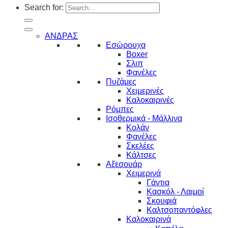
Search for:
ΑΝΔΡΑΣ
Εσώρουχα
Boxer
Σλιπ
Φανέλες
Πυζάμες
Χειμερινές
Καλοκαιρινές
Ρόμπες
Ισοθερμικά - Μάλλινα
Κολάν
Φανέλες
Σκελέες
Κάλτσες
Αξεσουάρ
Χειμερινά
Γάντια
Κασκόλ - Λαιμοί
Σκουφιά
Καλτσοπαντόφλες
Καλοκαιρινά