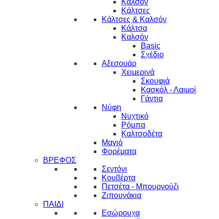
Καλσόν
Κάλτσες
Κάλτσες & Καλσόν
Κάλτσα
Καλσόν
Basic
Σχέδιο
Αξεσουάρ
Χειμερινά
Σκουφιά
Κασκόλ - Λαιμοί
Γάντια
Νύφη
Νυχτικό
Ρόμπα
Καλτσοδέτα
Μαγιό
Φορέματα
ΒΡΕΦΟΣ
Σεντόνι
Κουβέρτα
Πετσέτα - Μπουρνούζι
Ζιπουνάκια
ΠΑΙΔΙ
Εσώρουχα