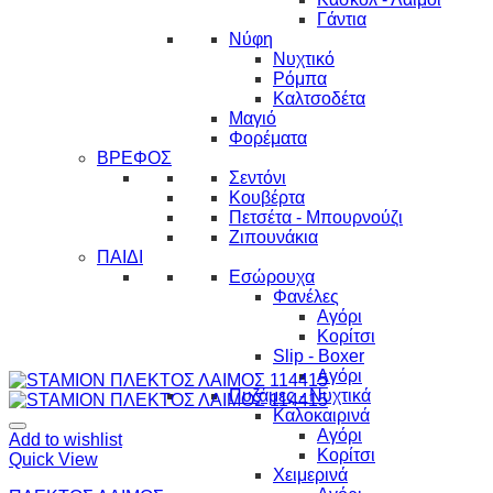
Γάντια
Νύφη
Νυχτικό
Ρόμπα
Καλτσοδέτα
Μαγιό
Φορέματα
ΒΡΕΦΟΣ
Σεντόνι
Κουβέρτα
Πετσέτα - Μπουρνούζι
Ζιπουνάκια
ΠΑΙΔΙ
Εσώρουχα
Φανέλες
Αγόρι
Κορίτσι
Slip - Boxer
Αγόρι
Πυζάμες - Νυχτικά
Καλοκαιρινά
Αγόρι
Add to wishlist
Κορίτσι
Quick View
Χειμερινά