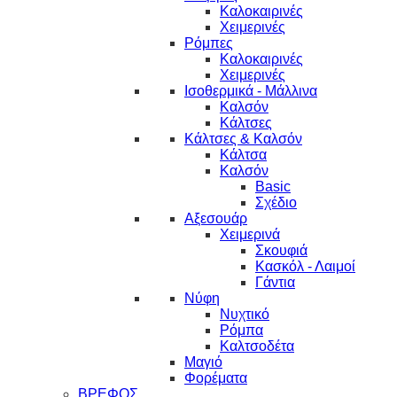
Καλοκαιρινές
Χειμερινές
Ρόμπες
Καλοκαιρινές
Χειμερινές
Ισοθερμικά - Μάλλινα
Καλσόν
Κάλτσες
Κάλτσες & Καλσόν
Κάλτσα
Καλσόν
Basic
Σχέδιο
Αξεσουάρ
Χειμερινά
Σκουφιά
Κασκόλ - Λαιμοί
Γάντια
Νύφη
Νυχτικό
Ρόμπα
Καλτσοδέτα
Μαγιό
Φορέματα
ΒΡΕΦΟΣ