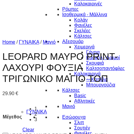
Καλοκαιρινές
Ρόμπες
Ισοθερμικά - Μάλλινα
Κολάν
Φανέλες
Σκελέες
Κάλτσες
Αξεσουάρ
Home
/
ΓΥΝΑΙΚΑ
/
Μαγιό
Χειμερινά
Γάντια
LEOPARD ΜΑΥΡΟ PRINT-
Κασκόλ - Λαιμοί
Σκουφιά
ΛΑΧΟΥΡΙ ΦΟΥΞΙΑ
Καλτσοπαντόφλες
Καλοκαιρινά
ΤΡΙΓΩΝΙΚΟ ΜΑΓΙΟ ΤΟΠ
∾ Καπέλα
Μπουρνούζια
Κάλτσες
29.90
€
Basic
Αθλητικές
Μαγιό
1
ΓΥΝΑΙΚΑ
2
Μέγεθος
Εσώρουχα
3
Σλιπ
Σουτιέν
Clear
Φανέλες