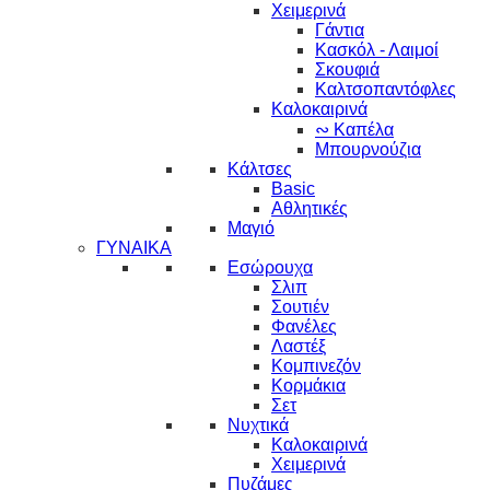
Χειμερινά
Γάντια
Κασκόλ - Λαιμοί
Σκουφιά
Καλτσοπαντόφλες
Καλοκαιρινά
∾ Καπέλα
Μπουρνούζια
Κάλτσες
Basic
Αθλητικές
Μαγιό
ΓΥΝΑΙΚΑ
Εσώρουχα
Σλιπ
Σουτιέν
Φανέλες
Λαστέξ
Κομπινεζόν
Κορμάκια
Σετ
Νυχτικά
Καλοκαιρινά
Χειμερινά
Πυζάμες