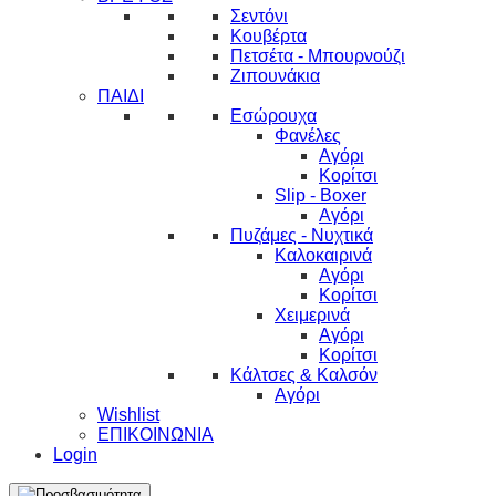
Σεντόνι
Κουβέρτα
Πετσέτα - Μπουρνούζι
Ζιπουνάκια
ΠΑΙΔΙ
Εσώρουχα
Φανέλες
Αγόρι
Κορίτσι
Slip - Boxer
Αγόρι
Πυζάμες - Νυχτικά
Καλοκαιρινά
Αγόρι
Κορίτσι
Χειμερινά
Αγόρι
Κορίτσι
Κάλτσες & Καλσόν
Αγόρι
Wishlist
ΕΠΙΚΟΙΝΩΝΙΑ
Login