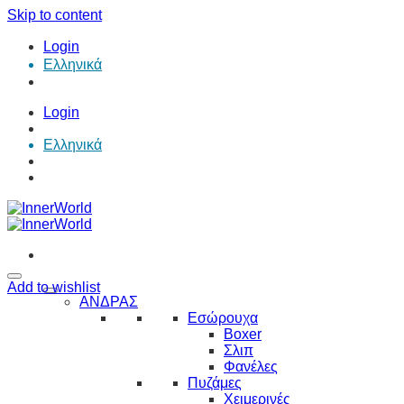
Skip to content
Login
Ελληνικά
Login
Ελληνικά
Add to wishlist
ΑΝΔΡΑΣ
Εσώρουχα
Boxer
Σλιπ
Φανέλες
Πυζάμες
Χειμερινές