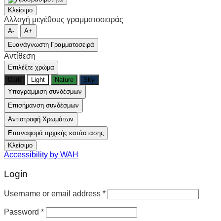
Κλείσιμο
Αλλαγή μεγέθους γραμματοσειράς
A-
A+
Ευανάγνωστη Γραμματοσειρά
Αντίθεση
Επιλέξτε χρώμα
Dark
Light
Nature
Sky
Υπογράμμιση συνδέσμων
Επισήμανση συνδέσμων
Αντιστροφή Χρωμάτων
Επαναφορά αρχικής κατάστασης
Κλείσιμο
Accessibility by WAH
Login
Username or email address
*
Password
*