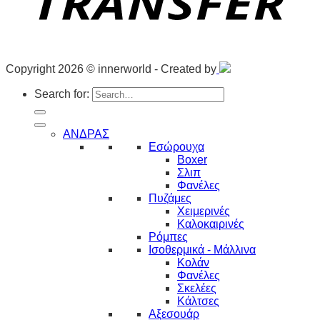
Copyright 2026 © innerworld - Created by
Search for:
ΑΝΔΡΑΣ
Εσώρουχα
Boxer
Σλιπ
Φανέλες
Πυζάμες
Χειμερινές
Καλοκαιρινές
Ρόμπες
Ισοθερμικά - Μάλλινα
Κολάν
Φανέλες
Σκελέες
Κάλτσες
Αξεσουάρ