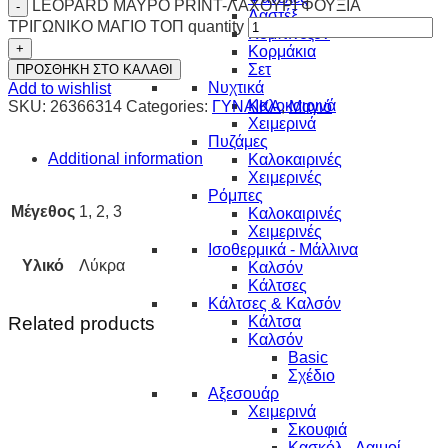
LEOPARD ΜΑΥΡΟ PRINT-ΛΑΧΟΥΡΙ ΦΟΥΞΙΑ
Λαστέξ
ΤΡΙΓΩΝΙΚΟ ΜΑΓΙΟ ΤΟΠ quantity
Κομπινεζόν
Κορμάκια
Σετ
ΠΡΟΣΘΗΚΗ ΣΤΟ ΚΑΛΑΘΙ
Νυχτικά
Add to wishlist
Καλοκαιρινά
SKU:
26366314
Categories:
ΓΥΝΑΙΚΑ
,
Μαγιό
Χειμερινά
Πυζάμες
Additional information
Καλοκαιρινές
Χειμερινές
Ρόμπες
Μέγεθος
1, 2, 3
Καλοκαιρινές
Χειμερινές
Ισοθερμικά - Μάλλινα
Υλικό
Λύκρα
Καλσόν
Κάλτσες
Κάλτσες & Καλσόν
Related products
Κάλτσα
Καλσόν
Basic
Σχέδιο
Αξεσουάρ
Χειμερινά
Σκουφιά
Κασκόλ - Λαιμοί