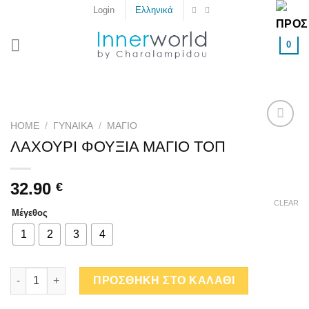
Skip
Login
Ελληνικά
to
content
0
HOME
/
ΓΥΝΑΙΚΑ
/
ΜΑΓΙΌ
Add to
ΛΑΧΟΥΡΙ ΦΟΥΞΙΑ ΜΑΓΙΟ ΤΟΠ
wishlist
32.90
€
CLEAR
Μέγεθος
1
2
3
4
ΛΑΧΟΥΡΙ ΦΟΥΞΙΑ ΜΑΓΙΟ ΤΟΠ quantity
ΠΡΟΣΘΗΚΗ ΣΤΟ ΚΑΛΑΘΙ