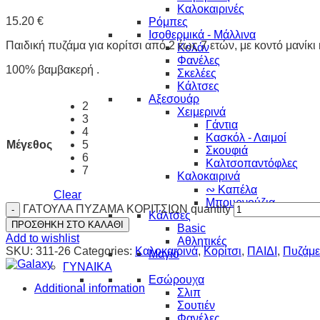
Καλοκαιρινές
15.20
€
Ρόμπες
Ισοθερμικά - Μάλλινα
Παιδική πυζάμα για κορίτσι από 2 έως 7 ετών, με κοντό μανίκι
Κολάν
Φανέλες
100% βαμβακερή .
Σκελέες
Κάλτσες
Αξεσουάρ
2
Χειμερινά
3
Γάντια
4
Κασκόλ - Λαιμοί
Μέγεθος
5
Σκουφιά
6
Καλτσοπαντόφλες
7
Καλοκαιρινά
∾ Καπέλα
Clear
Μπουρνούζια
ΓΑΤΟΥΛΑ ΠΥΖΑΜΑ ΚΟΡΙΤΣΙΩΝ quantity
Κάλτσες
ΠΡΟΣΘΗΚΗ ΣΤΟ ΚΑΛΑΘΙ
Basic
Add to wishlist
Αθλητικές
SKU:
311-26
Categories:
Καλοκαιρινά
,
Κορίτσι
,
ΠΑΙΔΙ
,
Πυζάμε
Μαγιό
ΓΥΝΑΙΚΑ
Εσώρουχα
Additional information
Σλιπ
Σουτιέν
Φανέλες