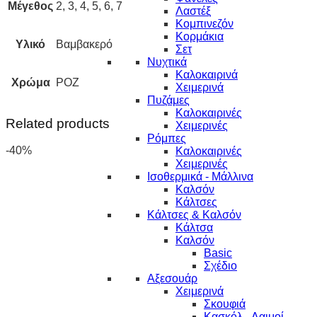
Μέγεθος
2, 3, 4, 5, 6, 7
Λαστέξ
Κομπινεζόν
Κορμάκια
Υλικό
Βαμβακερό
Σετ
Νυχτικά
Καλοκαιρινά
Χρώμα
ΡΟΖ
Χειμερινά
Πυζάμες
Καλοκαιρινές
Related products
Χειμερινές
Ρόμπες
-40%
Καλοκαιρινές
Χειμερινές
Ισοθερμικά - Μάλλινα
Καλσόν
Κάλτσες
Κάλτσες & Καλσόν
Κάλτσα
Καλσόν
Basic
Σχέδιο
Αξεσουάρ
Χειμερινά
Σκουφιά
Κασκόλ - Λαιμοί