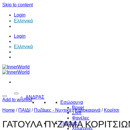
Skip to content
Login
Ελληνικά
Login
Ελληνικά
ΑΝΔΡΑΣ
Add to wishlist
Εσώρουχα
Boxer
Home
/
ΠΑΙΔΙ
/
Πυζάμες - Νυχτικά
/
Καλοκαιρινά
/
Κορίτσι
Σλιπ
Φανέλες
ΓΑΤΟΥΛΑ ΠΥΖΑΜΑ ΚΟΡΙΤΣΙΩ
Πυζάμες
Χειμερινές