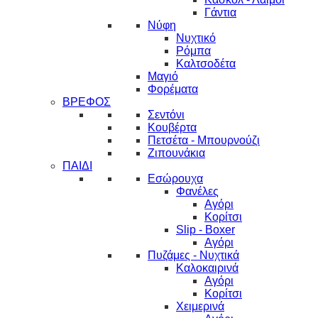
Γάντια
Νύφη
Νυχτικό
Ρόμπα
Καλτσοδέτα
Μαγιό
Φορέματα
ΒΡΕΦΟΣ
Σεντόνι
Κουβέρτα
Πετσέτα - Μπουρνούζι
Ζιπουνάκια
ΠΑΙΔΙ
Εσώρουχα
Φανέλες
Αγόρι
Κορίτσι
Slip - Boxer
Αγόρι
Πυζάμες - Νυχτικά
Καλοκαιρινά
Αγόρι
Κορίτσι
Χειμερινά