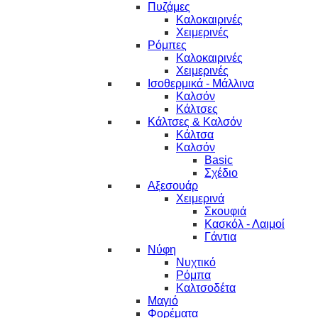
Πυζάμες
Καλοκαιρινές
Χειμερινές
Ρόμπες
Καλοκαιρινές
Χειμερινές
Ισοθερμικά - Μάλλινα
Καλσόν
Κάλτσες
Κάλτσες & Καλσόν
Κάλτσα
Καλσόν
Basic
Σχέδιο
Αξεσουάρ
Χειμερινά
Σκουφιά
Κασκόλ - Λαιμοί
Γάντια
Νύφη
Νυχτικό
Ρόμπα
Καλτσοδέτα
Μαγιό
Φορέματα