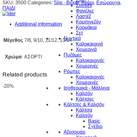
SKU:
3500
Categories:
Slip - Boxer
,
Αγόρι
,
Εσώρουχα
,
Σουτιέν
ΠΑΙΔΙ
Φανέλες
Λαστέξ
Κομπινεζόν
Additional information
Κορμάκια
Σετ
Νυχτικά
Μέγεθος
7/8, 9/10, 11/12, 13/14
Καλοκαιρινά
Χειμερινά
Πυζάμες
Χρώμα
ΑΣΟΡΤΙ
Καλοκαιρινές
Χειμερινές
Ρόμπες
Related products
Καλοκαιρινές
Χειμερινές
-20%
Ισοθερμικά - Μάλλινα
Καλσόν
Κάλτσες
Κάλτσες & Καλσόν
Κάλτσα
Καλσόν
Basic
Σχέδιο
Αξεσουάρ