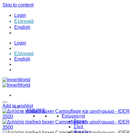
Skip to content
Login
Ελληνικά
English
Login
Ελληνικά
English
Add to wishlist
ΑΝΔΡΑΣ
Εσώρουχα
Boxer
Σλιπ
Φανέλες