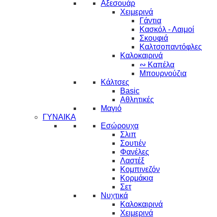
Αξεσουάρ
Χειμερινά
Γάντια
Κασκόλ - Λαιμοί
Σκουφιά
Καλτσοπαντόφλες
Καλοκαιρινά
∾ Καπέλα
Μπουρνούζια
Κάλτσες
Basic
Αθλητικές
Μαγιό
ΓΥΝΑΙΚΑ
Εσώρουχα
Σλιπ
Σουτιέν
Φανέλες
Λαστέξ
Κομπινεζόν
Κορμάκια
Σετ
Νυχτικά
Καλοκαιρινά
Χειμερινά