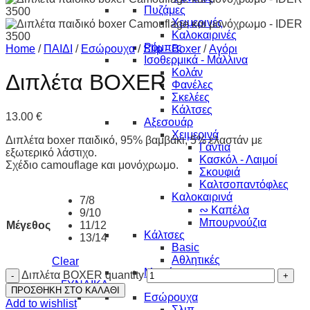
Πυζάμες
Χειμερινές
Καλοκαιρινές
Ρόμπες
Home
/
ΠΑΙΔΙ
/
Εσώρουχα
/
Slip - Boxer
/
Αγόρι
Ισοθερμικά - Μάλλινα
Κολάν
Διπλέτα BOXER
Φανέλες
Σκελέες
Κάλτσες
13.00
€
Αξεσουάρ
Χειμερινά
Διπλέτα boxer παιδικό, 95% βαμβάκι, 5% ελαστάν με
Γάντια
εξωτερικό λάστιχο.
Κασκόλ - Λαιμοί
Σχέδιο camouflage και μονόχρωμο.
Σκουφιά
Καλτσοπαντόφλες
Καλοκαιρινά
7/8
∾ Καπέλα
9/10
Μπουρνούζια
Μέγεθος
11/12
Κάλτσες
13/14
Basic
Αθλητικές
Clear
Μαγιό
Διπλέτα BOXER quantity
ΓΥΝΑΙΚΑ
ΠΡΟΣΘΗΚΗ ΣΤΟ ΚΑΛΑΘΙ
Εσώρουχα
Add to wishlist
Σλιπ