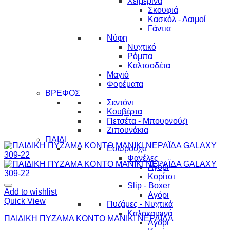
Χειμερινά
Σκουφιά
Κασκόλ - Λαιμοί
Γάντια
Νύφη
Νυχτικό
Ρόμπα
Καλτσοδέτα
Μαγιό
Φορέματα
ΒΡΕΦΟΣ
Σεντόνι
Κουβέρτα
Πετσέτα - Μπουρνούζι
Ζιπουνάκια
ΠΑΙΔΙ
Εσώρουχα
Φανέλες
Αγόρι
Κορίτσι
Slip - Boxer
Add to wishlist
Αγόρι
Quick View
Πυζάμες - Νυχτικά
Καλοκαιρινά
ΠΑΙΔΙΚΗ ΠΥΖΑΜΑ ΚΟΝΤΟ ΜΑΝΙΚΙ ΝΕΡΑΪΔΑ
Αγόρι