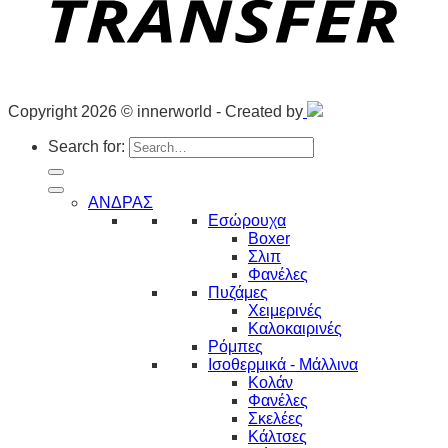
Copyright 2026 © innerworld - Created by
Search for:
ΑΝΔΡΑΣ
Εσώρουχα
Boxer
Σλιπ
Φανέλες
Πυζάμες
Χειμερινές
Καλοκαιρινές
Ρόμπες
Ισοθερμικά - Μάλλινα
Κολάν
Φανέλες
Σκελέες
Κάλτσες