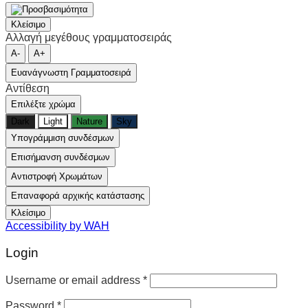
Κλείσιμο
Αλλαγή μεγέθους γραμματοσειράς
A-
A+
Ευανάγνωστη Γραμματοσειρά
Αντίθεση
Επιλέξτε χρώμα
Dark
Light
Nature
Sky
Υπογράμμιση συνδέσμων
Επισήμανση συνδέσμων
Αντιστροφή Χρωμάτων
Επαναφορά αρχικής κατάστασης
Κλείσιμο
Accessibility by WAH
Login
Username or email address
*
Password
*