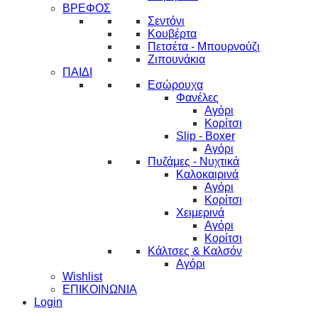
ΒΡΕΦΟΣ
Σεντόνι
Κουβέρτα
Πετσέτα - Μπουρνούζι
Ζιπουνάκια
ΠΑΙΔΙ
Εσώρουχα
Φανέλες
Αγόρι
Κορίτσι
Slip - Boxer
Αγόρι
Πυζάμες - Νυχτικά
Καλοκαιρινά
Αγόρι
Κορίτσι
Χειμερινά
Αγόρι
Κορίτσι
Κάλτσες & Καλσόν
Αγόρι
Wishlist
ΕΠΙΚΟΙΝΩΝΙΑ
Login