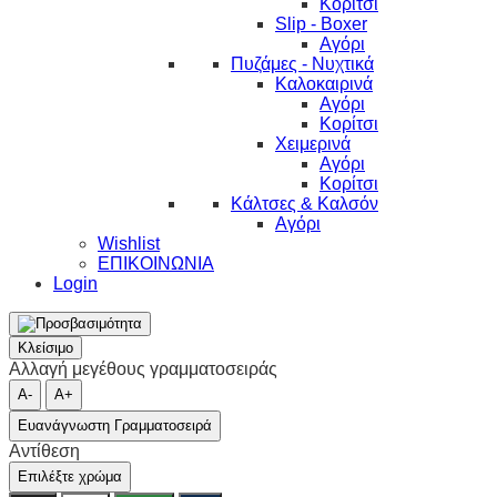
Κορίτσι
Slip - Boxer
Αγόρι
Πυζάμες - Νυχτικά
Καλοκαιρινά
Αγόρι
Κορίτσι
Χειμερινά
Αγόρι
Κορίτσι
Κάλτσες & Καλσόν
Αγόρι
Wishlist
ΕΠΙΚΟΙΝΩΝΙΑ
Login
Κλείσιμο
Αλλαγή μεγέθους γραμματοσειράς
A-
A+
Ευανάγνωστη Γραμματοσειρά
Αντίθεση
Επιλέξτε χρώμα