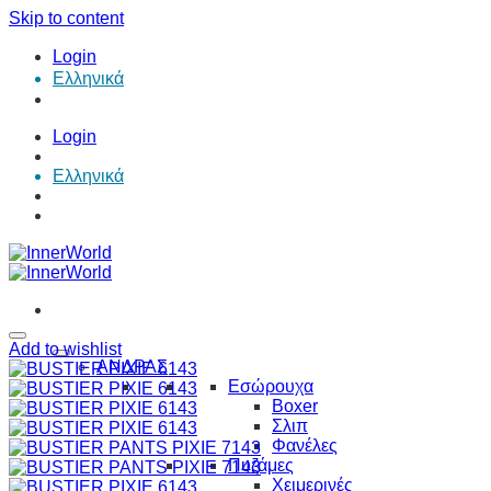
Skip to content
Login
Ελληνικά
Login
Ελληνικά
Add to wishlist
ΑΝΔΡΑΣ
Εσώρουχα
Boxer
Σλιπ
Φανέλες
Πυζάμες
Χειμερινές