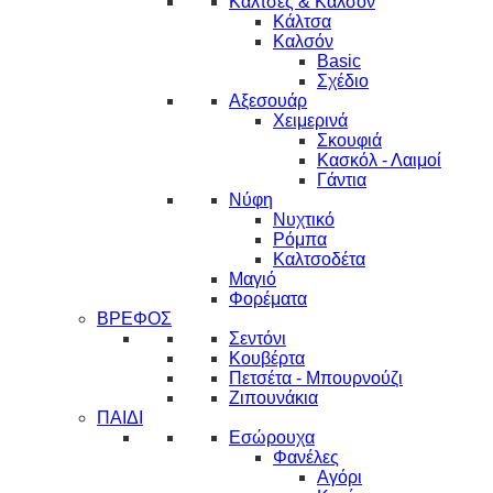
Κάλτσες & Καλσόν
Κάλτσα
Καλσόν
Basic
Σχέδιο
Αξεσουάρ
Χειμερινά
Σκουφιά
Κασκόλ - Λαιμοί
Γάντια
Νύφη
Νυχτικό
Ρόμπα
Καλτσοδέτα
Μαγιό
Φορέματα
ΒΡΕΦΟΣ
Σεντόνι
Κουβέρτα
Πετσέτα - Μπουρνούζι
Ζιπουνάκια
ΠΑΙΔΙ
Εσώρουχα
Φανέλες
Αγόρι