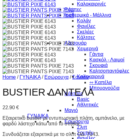
Καλοκαιρινές
Ρόμπες
Ισοθερμικά - Μάλλινα
Κολάν
Φανέλες
Σκελέες
Κάλτσες
Αξεσουάρ
Χειμερινά
Γάντια
Κασκόλ - Λαιμοί
Σκουφιά
Καλτσοπαντόφλες
Καλοκαιρινά
Home
/
ΓΥΝΑΙΚΑ
/
Εσώρουχα
/
Σουτιέν
∾ Καπέλα
Μπουρνούζια
BUSTIER ΔΑΝΤΕΛΑ
Κάλτσες
Basic
Αθλητικές
22.90
€
Μαγιό
ΓΥΝΑΙΚΑ
Εξαιρετικό bustier με εντυπωσιακή πλάτη, αμπάνελο, με
Εσώρουχα
φαρδύ λάστιχο κάτω από το στήθος.
Σλιπ
Σουτιέν
Συνδυάζεται εξαιρετικά με το σλιπ ΟΔ. 7143.
Φανέλες