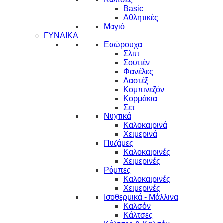
Basic
Αθλητικές
Μαγιό
ΓΥΝΑΙΚΑ
Εσώρουχα
Σλιπ
Σουτιέν
Φανέλες
Λαστέξ
Κομπινεζόν
Κορμάκια
Σετ
Νυχτικά
Καλοκαιρινά
Χειμερινά
Πυζάμες
Καλοκαιρινές
Χειμερινές
Ρόμπες
Καλοκαιρινές
Χειμερινές
Ισοθερμικά - Μάλλινα
Καλσόν
Κάλτσες