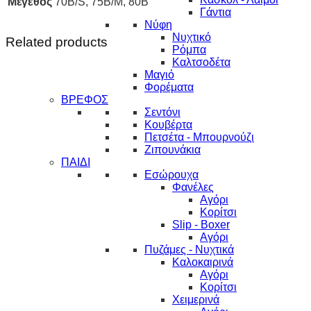
Μέγεθος
70B/S, 75B/M, 80B
Γάντια
Νύφη
Νυχτικό
Related products
Ρόμπα
Καλτσοδέτα
Μαγιό
Φορέματα
ΒΡΕΦΟΣ
Σεντόνι
Κουβέρτα
Πετσέτα - Μπουρνούζι
Ζιπουνάκια
ΠΑΙΔΙ
Εσώρουχα
Φανέλες
Αγόρι
Κορίτσι
Slip - Boxer
Αγόρι
Πυζάμες - Νυχτικά
Καλοκαιρινά
Αγόρι
Κορίτσι
Χειμερινά