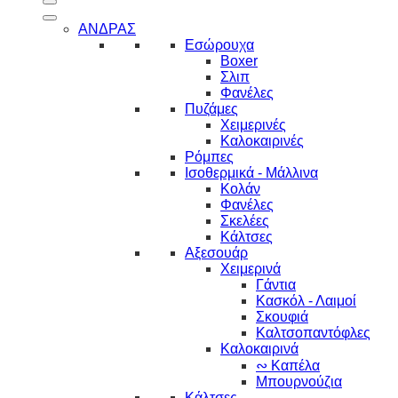
ΑΝΔΡΑΣ
Εσώρουχα
Boxer
Σλιπ
Φανέλες
Πυζάμες
Χειμερινές
Καλοκαιρινές
Ρόμπες
Ισοθερμικά - Μάλλινα
Κολάν
Φανέλες
Σκελέες
Κάλτσες
Αξεσουάρ
Χειμερινά
Γάντια
Κασκόλ - Λαιμοί
Σκουφιά
Καλτσοπαντόφλες
Καλοκαιρινά
∾ Καπέλα
Μπουρνούζια
Κάλτσες