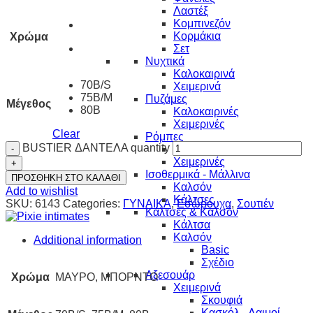
Λαστέξ
Κομπινεζόν
Κορμάκια
Χρώμα
Σετ
Νυχτικά
Καλοκαιρινά
70B/S
Χειμερινά
75B/M
Πυζάμες
Μέγεθος
80B
Καλοκαιρινές
Χειμερινές
Clear
Ρόμπες
BUSTIER ΔΑΝΤΕΛΑ quantity
Καλοκαιρινές
Χειμερινές
Ισοθερμικά - Μάλλινα
ΠΡΟΣΘΗΚΗ ΣΤΟ ΚΑΛΑΘΙ
Καλσόν
Add to wishlist
Κάλτσες
SKU:
6143
Categories:
ΓΥΝΑΙΚΑ
,
Εσώρουχα
,
Σουτιέν
Κάλτσες & Καλσόν
Κάλτσα
Καλσόν
Additional information
Basic
Σχέδιο
Αξεσουάρ
Χρώμα
ΜΑΥΡΟ, ΜΠΟΡΝΤΟ
Χειμερινά
Σκουφιά
Κασκόλ - Λαιμοί