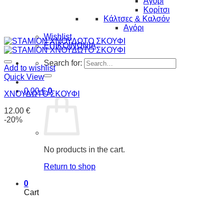
Αγόρι
Κορίτσι
Κάλτσες & Καλσόν
Αγόρι
Wishlist
ΕΠΙΚΟΙΝΩΝΙΑ
Search for:
Add to wishlist
Quick View
0.00
€
0
ΧΝΟΥΔΩΤΟ ΣΚΟΥΦΙ
12.00
€
-20%
No products in the cart.
Return to shop
0
Cart