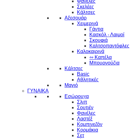
Φανέλες
Σκελέες
Κάλτσες
Αξεσουάρ
Χειμερινά
Γάντια
Κασκόλ - Λαιμοί
Σκουφιά
Καλτσοπαντόφλες
Καλοκαιρινά
∾ Καπέλα
Μπουρνούζια
Κάλτσες
Basic
Αθλητικές
Μαγιό
ΓΥΝΑΙΚΑ
Εσώρουχα
Σλιπ
Σουτιέν
Φανέλες
Λαστέξ
Κομπινεζόν
Κορμάκια
Σετ