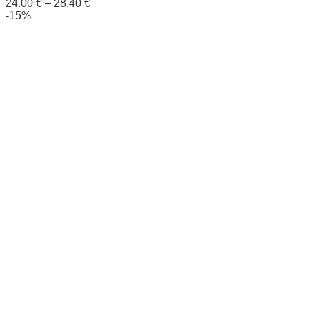
24.00
€
–
28.40
€
-15%