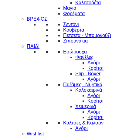
Καλτσοδέτα
Μαγιό
Φορέματα
ΒΡΕΦΟΣ
Σεντόνι
Κουβέρτα
Πετσέτα - Μπουρνούζι
Ζιπουνάκια
ΠΑΙΔΙ
Εσώρουχα
Φανέλες
Αγόρι
Κορίτσι
Slip - Boxer
Αγόρι
Πυζάμες - Νυχτικά
Καλοκαιρινά
Αγόρι
Κορίτσι
Χειμερινά
Αγόρι
Κορίτσι
Κάλτσες & Καλσόν
Αγόρι
Wishlist