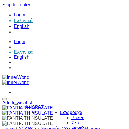
Skip to content
Login
Ελληνικά
English
Login
Ελληνικά
English
Add to wishlist
ΑΝΔΡΑΣ
Εσώρουχα
Boxer
Σλιπ
Φανέλες
Home
/
ΑΝΔΡΑΣ
/
Αξεσουάρ
/
Χειμερινά
/
Γάντια