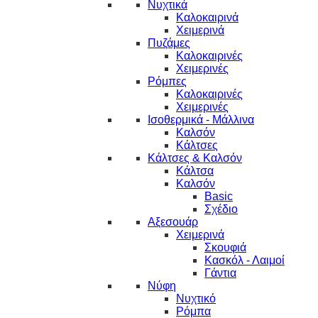
Νυχτικά
Καλοκαιρινά
Χειμερινά
Πυζάμες
Καλοκαιρινές
Χειμερινές
Ρόμπες
Καλοκαιρινές
Χειμερινές
Ισοθερμικά - Μάλλινα
Καλσόν
Κάλτσες
Κάλτσες & Καλσόν
Κάλτσα
Καλσόν
Basic
Σχέδιο
Αξεσουάρ
Χειμερινά
Σκουφιά
Κασκόλ - Λαιμοί
Γάντια
Νύφη
Νυχτικό
Ρόμπα