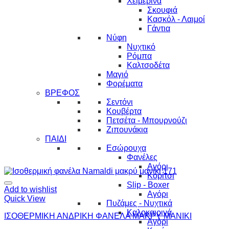
Χειμερινά
Σκουφιά
Κασκόλ - Λαιμοί
Γάντια
Νύφη
Νυχτικό
Ρόμπα
Καλτσοδέτα
Μαγιό
Φορέματα
ΒΡΕΦΟΣ
Σεντόνι
Κουβέρτα
Πετσέτα - Μπουρνούζι
Ζιπουνάκια
ΠΑΙΔΙ
Εσώρουχα
Φανέλες
Αγόρι
Κορίτσι
Slip - Boxer
Add to wishlist
Αγόρι
Quick View
Πυζάμες - Νυχτικά
Καλοκαιρινά
ΙΣΟΘΕΡΜΙΚΗ ΑΝΔΡΙΚΗ ΦΑΝΕΛΑ ΜΑΚΡΥ ΜΑΝΙΚΙ
Αγόρι