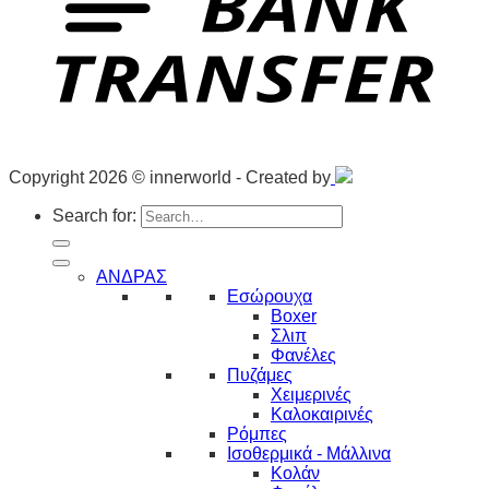
Copyright 2026 © innerworld - Created by
Search for:
ΑΝΔΡΑΣ
Εσώρουχα
Boxer
Σλιπ
Φανέλες
Πυζάμες
Χειμερινές
Καλοκαιρινές
Ρόμπες
Ισοθερμικά - Μάλλινα
Κολάν