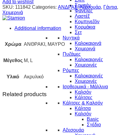
Add to wishlist
Σουτιέν
SKU:
111842
Categories:
ΑΝΔΡΑΣ
,
Αξεσουάρ
,
Γάντια
,
Φανέλες
Χειμερινά
Λαστέξ
Κομπινεζόν
Κορμάκια
Additional information
Σετ
Νυχτικά
Καλοκαιρινά
Χρώμα
ΑΝΘΡΑΚΙ, ΜΑΥΡΟ
Χειμερινά
Πυζάμες
Καλοκαιρινές
Μέγεθος
M, L
Χειμερινές
Ρόμπες
Καλοκαιρινές
Υλικό
Ακρυλικό
Χειμερινές
Ισοθερμικά - Μάλλινα
Καλσόν
Related products
Κάλτσες
Κάλτσες & Καλσόν
Κάλτσα
Καλσόν
Basic
Σχέδιο
Αξεσουάρ