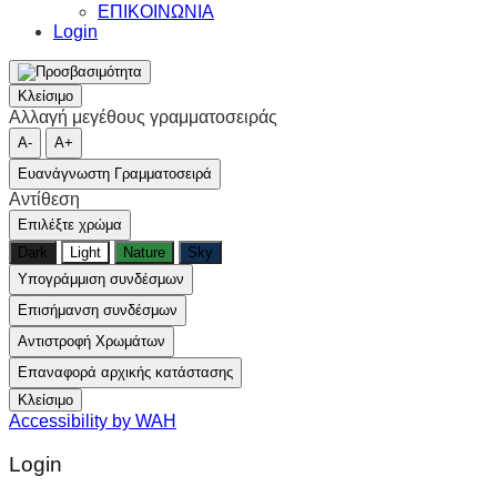
ΕΠΙΚΟΙΝΩΝΙΑ
Login
Κλείσιμο
Αλλαγή μεγέθους γραμματοσειράς
A-
A+
Ευανάγνωστη Γραμματοσειρά
Αντίθεση
Επιλέξτε χρώμα
Dark
Light
Nature
Sky
Υπογράμμιση συνδέσμων
Επισήμανση συνδέσμων
Αντιστροφή Χρωμάτων
Επαναφορά αρχικής κατάστασης
Κλείσιμο
Accessibility by WAH
Login