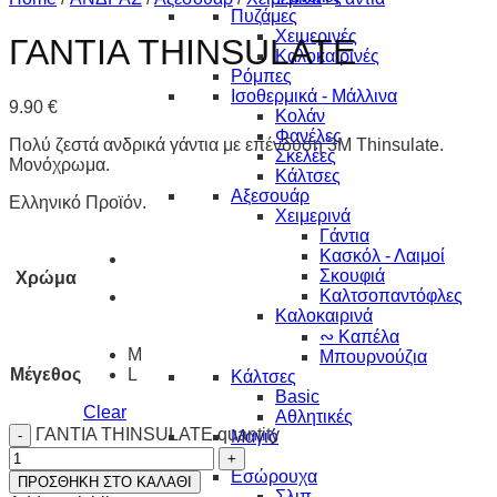
Πυζάμες
Χειμερινές
ΓΑΝΤΙΑ THINSULATE
Καλοκαιρινές
Ρόμπες
Ισοθερμικά - Μάλλινα
9.90
€
Κολάν
Φανέλες
Πολύ ζεστά ανδρικά γάντια με επένδυση 3Μ Thinsulate.
Σκελέες
Μονόχρωμα.
Κάλτσες
Αξεσουάρ
Ελληνικό Προϊόν.
Χειμερινά
Γάντια
Κασκόλ - Λαιμοί
Σκουφιά
Χρώμα
Καλτσοπαντόφλες
Καλοκαιρινά
∾ Καπέλα
M
Μπουρνούζια
Μέγεθος
L
Κάλτσες
Basic
Clear
Αθλητικές
ΓΑΝΤΙΑ THINSULATE quantity
Μαγιό
ΓΥΝΑΙΚΑ
Εσώρουχα
ΠΡΟΣΘΗΚΗ ΣΤΟ ΚΑΛΑΘΙ
Σλιπ