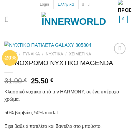
Skip
Login
Ελληνικά
to
content
0
HOME
/
ΓΥΝΑΙΚΑ
/
ΝΥΧΤΙΚΆ
/
ΧΕΙΜΕΡΙΝΆ
-20%
Add to
ΜΟΝΟΧΡΩΜΟ ΝΥΧΤΙΚΟ MAGENDA
wishlist
31.90
25.50
€
€
Κλασσικό νυχτικό από την HARMONY, σε ένα υπέροχο
χρώμα.
50% βαμβάκι, 50% modal.
Εχει βαθειά πατιλέτα και δαντέλα στο μπούστο.