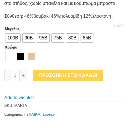
στο στήθος, χωρίς μπανέλα και με κούμπωμα μπροστά .
Σύνθεση: 46%βαμβάκι 46%πολυαμίδη 12%ελαστάνη .
CLEAR
Μέγεθος
100B
90B
95B
75B
80B
85B
Χρώμα
MARTA B quantity
ΠΡΟΣΘΗΚΗ ΣΤΟ ΚΑΛΑΘΙ
Add to wishlist
SKU:
MARTA
Categories:
ΓΥΝΑΙΚΑ
,
Σουτιέν