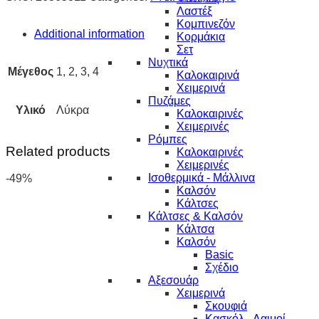
Λαστέξ
Κομπινεζόν
Additional information
Κορμάκια
Σετ
Νυχτικά
Μέγεθος
1, 2, 3, 4
Καλοκαιρινά
Χειμερινά
Πυζάμες
Υλικό
Λύκρα
Καλοκαιρινές
Χειμερινές
Ρόμπες
Related products
Καλοκαιρινές
Χειμερινές
Ισοθερμικά - Μάλλινα
-49%
Καλσόν
Κάλτσες
Κάλτσες & Καλσόν
Κάλτσα
Καλσόν
Basic
Σχέδιο
Αξεσουάρ
Χειμερινά
Σκουφιά
Κασκόλ - Λαιμοί