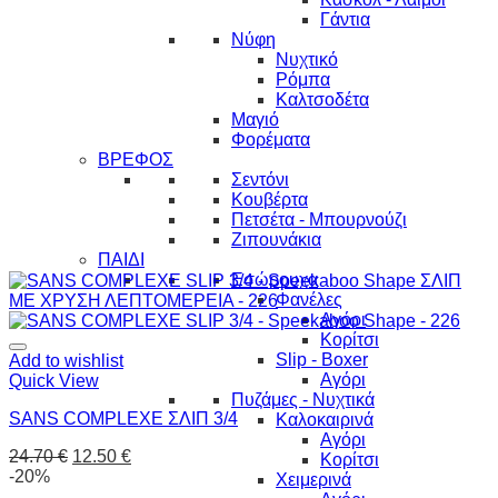
Γάντια
Νύφη
Νυχτικό
Ρόμπα
Καλτσοδέτα
Μαγιό
Φορέματα
ΒΡΕΦΟΣ
Σεντόνι
Κουβέρτα
Πετσέτα - Μπουρνούζι
Ζιπουνάκια
ΠΑΙΔΙ
Εσώρουχα
Φανέλες
Αγόρι
Κορίτσι
Slip - Boxer
Add to wishlist
Αγόρι
Quick View
Πυζάμες - Νυχτικά
SANS COMPLEXE ΣΛΙΠ 3/4
Καλοκαιρινά
Αγόρι
24.70
€
12.50
€
Κορίτσι
-20%
Χειμερινά