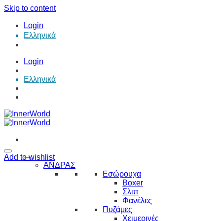
Skip to content
Login
Ελληνικά
Login
Ελληνικά
Add to wishlist
ΑΝΔΡΑΣ
Εσώρουχα
Boxer
Σλιπ
Φανέλες
Πυζάμες
Χειμερινές