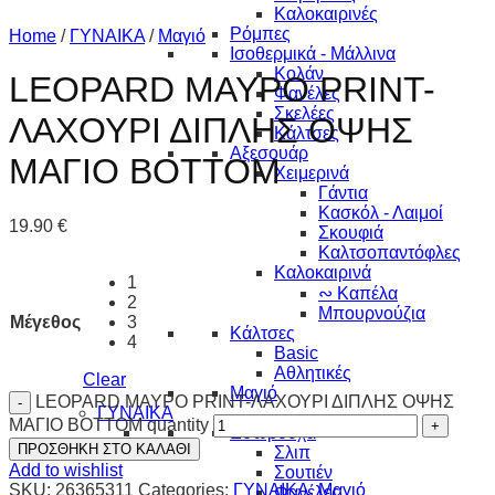
Καλοκαιρινές
Ρόμπες
Home
/
ΓΥΝΑΙΚΑ
/
Μαγιό
Ισοθερμικά - Μάλλινα
Κολάν
LEOPARD ΜΑΥΡΟ PRINT-
Φανέλες
Σκελέες
ΛΑΧΟΥΡΙ ΔΙΠΛΗΣ ΟΨΗΣ
Κάλτσες
Αξεσουάρ
ΜΑΓΙΟ ΒΟΤΤΟΜ
Χειμερινά
Γάντια
Κασκόλ - Λαιμοί
19.90
€
Σκουφιά
Καλτσοπαντόφλες
Καλοκαιρινά
1
∾ Καπέλα
2
Μπουρνούζια
Μέγεθος
3
Κάλτσες
4
Basic
Αθλητικές
Clear
Μαγιό
LEOPARD ΜΑΥΡΟ PRINT-ΛΑΧΟΥΡΙ ΔΙΠΛΗΣ ΟΨΗΣ
ΓΥΝΑΙΚΑ
ΜΑΓΙΟ ΒΟΤΤΟΜ quantity
Εσώρουχα
ΠΡΟΣΘΗΚΗ ΣΤΟ ΚΑΛΑΘΙ
Σλιπ
Add to wishlist
Σουτιέν
SKU:
26365311
Categories:
ΓΥΝΑΙΚΑ
,
Μαγιό
Φανέλες