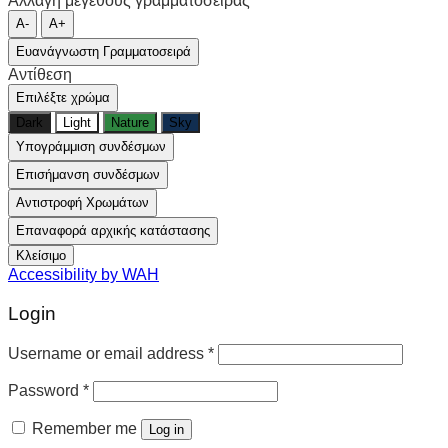
Αλλαγή μεγέθους γραμματοσειράς
A-
A+
Ευανάγνωστη Γραμματοσειρά
Αντίθεση
Επιλέξτε χρώμα
Dark
Light
Nature
Sky
Υπογράμμιση συνδέσμων
Επισήμανση συνδέσμων
Αντιστροφή Χρωμάτων
Επαναφορά αρχικής κατάστασης
Κλείσιμο
Accessibility by WAH
Login
Username or email address
*
Password
*
Remember me
Log in