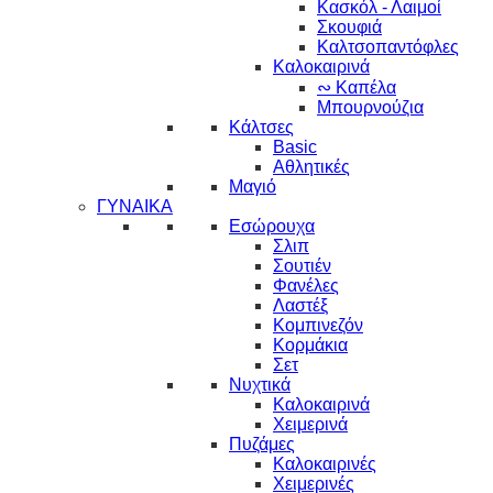
Κασκόλ - Λαιμοί
Σκουφιά
Καλτσοπαντόφλες
Καλοκαιρινά
∾ Καπέλα
Μπουρνούζια
Κάλτσες
Basic
Αθλητικές
Μαγιό
ΓΥΝΑΙΚΑ
Εσώρουχα
Σλιπ
Σουτιέν
Φανέλες
Λαστέξ
Κομπινεζόν
Κορμάκια
Σετ
Νυχτικά
Καλοκαιρινά
Χειμερινά
Πυζάμες
Καλοκαιρινές
Χειμερινές