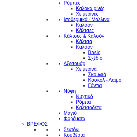
Ρόμπες
Καλοκαιρινές
Χειμερινές
Ισοθερμικά - Μάλλινα
Καλσόν
Κάλτσες
Κάλτσες & Καλσόν
Κάλτσα
Καλσόν
Basic
Σχέδιο
Αξεσουάρ
Χειμερινά
Σκουφιά
Κασκόλ - Λαιμοί
Γάντια
Νύφη
Νυχτικό
Ρόμπα
Καλτσοδέτα
Μαγιό
Φορέματα
ΒΡΕΦΟΣ
Σεντόνι
Κουβέρτα