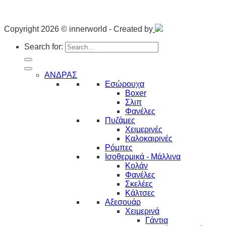
Copyright 2026 © innerworld - Created by
Search for:
ΑΝΔΡΑΣ
Εσώρουχα
Boxer
Σλιπ
Φανέλες
Πυζάμες
Χειμερινές
Καλοκαιρινές
Ρόμπες
Ισοθερμικά - Μάλλινα
Κολάν
Φανέλες
Σκελέες
Κάλτσες
Αξεσουάρ
Χειμερινά
Γάντια