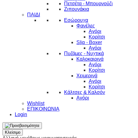
Πετσέτα - Μπουρνούζι
Ζιπουνάκια
ΠΑΙΔΙ
Εσώρουχα
Φανέλες
Αγόρι
Κορίτσι
Slip - Boxer
Αγόρι
Πυζάμες - Νυχτικά
Καλοκαιρινά
Αγόρι
Κορίτσι
Χειμερινά
Αγόρι
Κορίτσι
Κάλτσες & Καλσόν
Αγόρι
Wishlist
ΕΠΙΚΟΙΝΩΝΙΑ
Login
Κλείσιμο