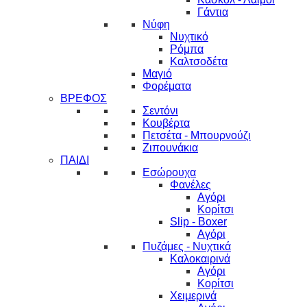
Γάντια
Νύφη
Νυχτικό
Ρόμπα
Καλτσοδέτα
Μαγιό
Φορέματα
ΒΡΕΦΟΣ
Σεντόνι
Κουβέρτα
Πετσέτα - Μπουρνούζι
Ζιπουνάκια
ΠΑΙΔΙ
Εσώρουχα
Φανέλες
Αγόρι
Κορίτσι
Slip - Boxer
Αγόρι
Πυζάμες - Νυχτικά
Καλοκαιρινά
Αγόρι
Κορίτσι
Χειμερινά