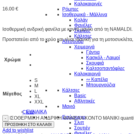
Καλοκαιρινές
16.00
€
Ρόμπες
Ισοθερμικά - Μάλλινα
Κολάν
Φανέλες
Ισοθερμική ανδρική φανέλα με κοντό μανίκι από τη NAMALDI.
Σκελέες
Κάλτσες
Προστατεύει από το κρύο και είναι ιδανική για τη μοτοσυκλέτα, 
Αξεσουάρ
Χειμερινά
Γάντια
Κασκόλ - Λαιμοί
Χρώμα
Σκουφιά
Καλτσοπαντόφλες
Καλοκαιρινά
∾ Καπέλα
S
Μπουρνούζια
M
Κάλτσες
L
Μέγεθος
Basic
XL
Αθλητικές
XXL
Μαγιό
ΓΥΝΑΙΚΑ
Clear
Εσώρουχα
ΙΣΟΘΕΡΜΙΚΗ ΑΝΔΡΙΚΗ ΦΑΝΕΛΑ ΚΟΝΤΟ ΜΑΝΙΚΙ quanti
Σλιπ
ΠΡΟΣΘΗΚΗ ΣΤΟ ΚΑΛΑΘΙ
Σουτιέν
Add to wishlist
Φανέλες