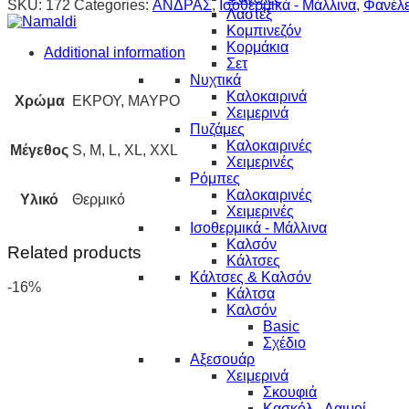
SKU:
172
Categories:
ΑΝΔΡΑΣ
,
Ισοθερμικά - Μάλλινα
,
Φανέλ
Λαστέξ
Κομπινεζόν
Κορμάκια
Additional information
Σετ
Νυχτικά
Καλοκαιρινά
Χρώμα
ΕΚΡΟΥ, ΜΑΥΡΟ
Χειμερινά
Πυζάμες
Καλοκαιρινές
Μέγεθος
S, M, L, XL, XXL
Χειμερινές
Ρόμπες
Καλοκαιρινές
Υλικό
Θερμικό
Χειμερινές
Ισοθερμικά - Μάλλινα
Καλσόν
Related products
Κάλτσες
Κάλτσες & Καλσόν
-16%
Κάλτσα
Καλσόν
Basic
Σχέδιο
Αξεσουάρ
Χειμερινά
Σκουφιά
Κασκόλ - Λαιμοί