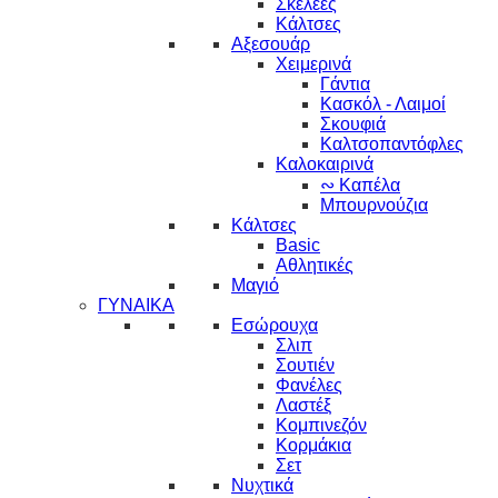
Σκελέες
Κάλτσες
Αξεσουάρ
Χειμερινά
Γάντια
Κασκόλ - Λαιμοί
Σκουφιά
Καλτσοπαντόφλες
Καλοκαιρινά
∾ Καπέλα
Μπουρνούζια
Κάλτσες
Basic
Αθλητικές
Μαγιό
ΓΥΝΑΙΚΑ
Εσώρουχα
Σλιπ
Σουτιέν
Φανέλες
Λαστέξ
Κομπινεζόν
Κορμάκια
Σετ
Νυχτικά