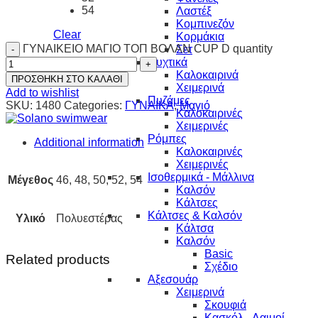
54
Λαστέξ
Κομπινεζόν
Clear
Κορμάκια
ΓΥΝΑΙΚΕΙΟ ΜΑΓΙΟ ΤΟΠ ΒΟΛΑΝ CUP D quantity
Σετ
Νυχτικά
Καλοκαιρινά
ΠΡΟΣΘΗΚΗ ΣΤΟ ΚΑΛΑΘΙ
Χειμερινά
Add to wishlist
Πυζάμες
SKU:
1480
Categories:
ΓΥΝΑΙΚΑ
,
Μαγιό
Καλοκαιρινές
Χειμερινές
Ρόμπες
Additional information
Καλοκαιρινές
Χειμερινές
Ισοθερμικά - Μάλλινα
Μέγεθος
46, 48, 50, 52, 54
Καλσόν
Κάλτσες
Κάλτσες & Καλσόν
Υλικό
Πολυεστέρας
Κάλτσα
Καλσόν
Basic
Related products
Σχέδιο
Αξεσουάρ
Χειμερινά
Σκουφιά
Κασκόλ - Λαιμοί