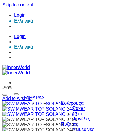
Skip to content
Login
Ελληνικά
Login
Ελληνικά
-50%
ΑΝΔΡΑΣ
Add to wishlist
Εσώρουχα
Boxer
Σλιπ
Φανέλες
Πυζάμες
Χειμερινές