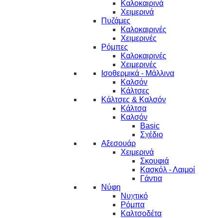
Καλοκαιρινά
Χειμερινά
Πυζάμες
Καλοκαιρινές
Χειμερινές
Ρόμπες
Καλοκαιρινές
Χειμερινές
Ισοθερμικά - Μάλλινα
Καλσόν
Κάλτσες
Κάλτσες & Καλσόν
Κάλτσα
Καλσόν
Basic
Σχέδιο
Αξεσουάρ
Χειμερινά
Σκουφιά
Κασκόλ - Λαιμοί
Γάντια
Νύφη
Νυχτικό
Ρόμπα
Καλτσοδέτα