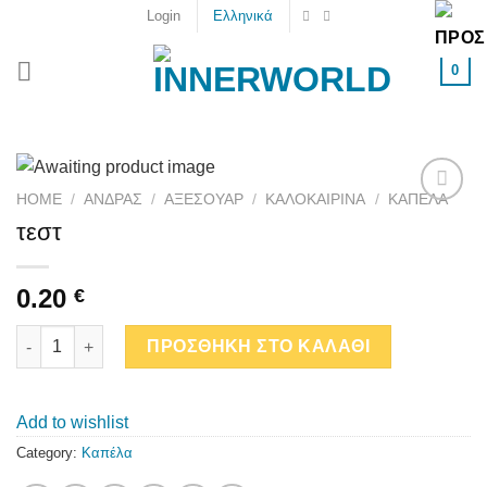
Skip
Login
Ελληνικά
to
content
0
HOME
/
ΑΝΔΡΑΣ
/
ΑΞΕΣΟΥΆΡ
/
ΚΑΛΟΚΑΙΡΙΝΆ
/
ΚΑΠΈΛΑ
Add to
τεστ
wishlist
0.20
€
τεστ quantity
ΠΡΟΣΘΗΚΗ ΣΤΟ ΚΑΛΑΘΙ
Add to wishlist
Category:
Καπέλα