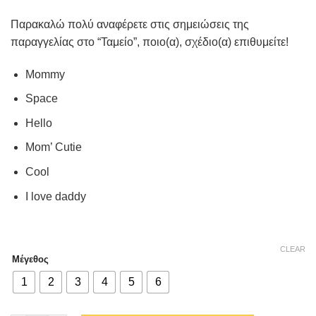
Παρακαλώ πολύ αναφέρετε στις σημειώσεις της
παραγγελίας στο “Ταμείο”, ποιο(α), σχέδιο(α) επιθυμείτε!
Mommy
Space
Hello
Mom’ Cutie
Cool
I love daddy
CLEAR
Μέγεθος
1
2
3
4
5
6