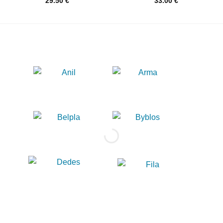
29.50
€
33.00
€