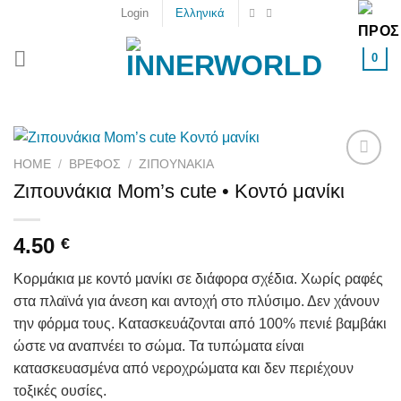
Skip
Login
Ελληνικά
to
content
0
HOME
/
ΒΡΕΦΟΣ
/
ΖΙΠΟΥΝΆΚΙΑ
Add to
Ζιπουνάκια Μom’s cute • Κοντό μανίκι
wishlist
4.50
€
Κορμάκια με κοντό μανίκι σε διάφορα σχέδια. Χωρίς ραφές
στα πλαϊνά για άνεση και αντοχή στο πλύσιμο. Δεν χάνουν
την φόρμα τους. Κατασκευάζονται από 100% πενιέ βαμβάκι
ώστε να αναπνέει το σώμα. Τα τυπώματα είναι
κατασκευασμένα από νεροχρώματα και δεν περιέχουν
τοξικές ουσίες.