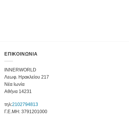
ΕΠΙΚΟΙΝΩΝΙΑ
INNERWORLD
Λεωφ. Ηρακλείου 217
Νέα Ιωνία
Αθήνα 14231
τηλ:
2102794813
Γ.Ε.ΜΗ: 3791201000